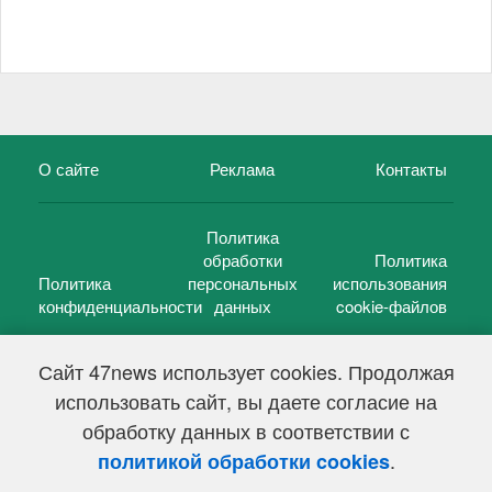
О сайте
Реклама
Контакты
Политика
обработки
Политика
Политика
персональных
использования
конфиденциальности
данных
cookie-файлов
Сайт 47news использует cookies. Продолжая
использовать сайт, вы даете согласие на
©
47 новостей (47 news)
2005 — 2026 г.
обработку данных в соответствии с
Свидетельство о регистрации СМИ Эл № ФС 77-39848, выдано
Федеральной службой по надзору в сфере связи,
.
политикой обработки cookies
информационных технологий и массовых коммуникаций
(Роскомнадзор) от 18 мая 2010г.