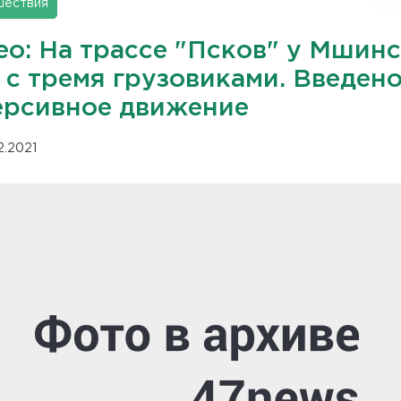
шествия
ео: На трассе "Псков" у Мшин
 с тремя грузовиками. Введен
ерсивное движение
12.2021