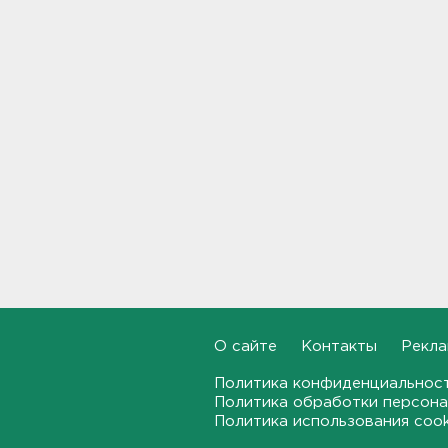
В Ленобласти обнаружили
могильник эпохи неолита
19:55, 06.08.2026
"Духота, комары, слепни". В
Ленобласти с трудом, но
находят грибы и ягоды в лесу
19:36, 06.08.2026
Ученые пришли к выводу, что
дача или проживание рядом с
парком спасает от этой
болезни
19:07, 06.08.2026
Для иностранных
О сайте
Контакты
Рекла
абитуриентов хотят ввести
экзамен по русскому
Политика конфиденциальнос
Политика обработки персона
18:49, 06.08.2026
Политика использования coo