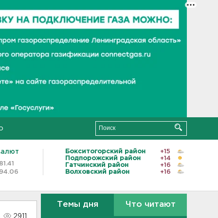
о
валют
Бокситогорский район
+15
Подпорожский район
+14
81.41
Гатчинский район
+16
94.06
Волховский район
+16
Темы дня
Что читают
2911