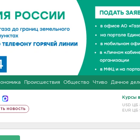
кономика
Происшествия
Общество
Чтиво
Дачное дел
Курсы 
USD ЦБ
ть новость
EUR ЦБ