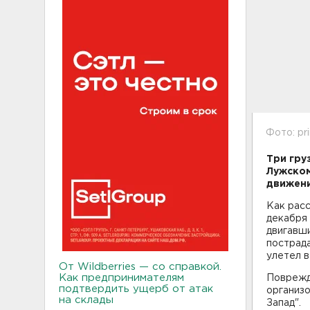
Фото: pr
Три гру
Лужском
движен
Как расс
декабря 
двигавши
пострада
улетел в
От Wildberries — со справкой.
Как предпринимателям
Поврежд
подтвердить ущерб от атак
организ
на склады
Запад".