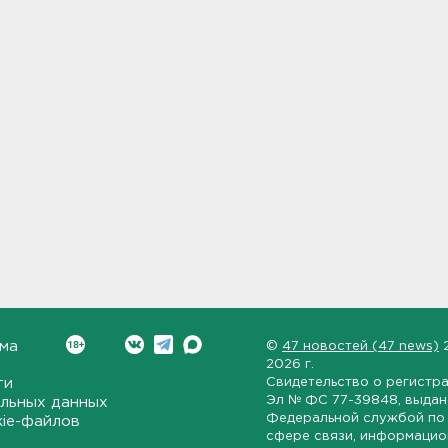
ма
©
47 новостей (47 news)
2026 г.
ти
Свидетельство о регистр
Эл № ФС 77-39848
, выда
льных данных
Федеральной службой по 
kie-файлов
сфере связи, информаци