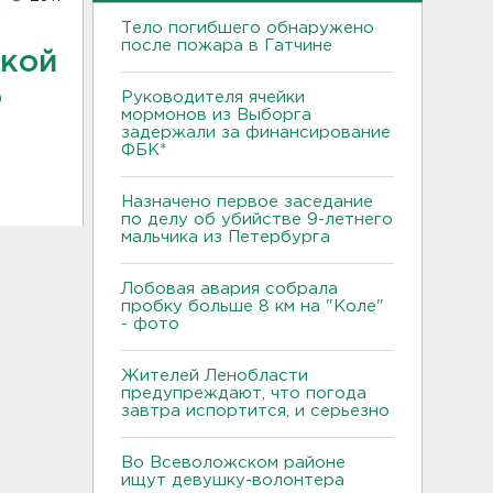
Тело погибшего обнаружено
после пожара в Гатчине
ской
о
Руководителя ячейки
мормонов из Выборга
задержали за финансирование
ФБК*
Назначено первое заседание
по делу об убийстве 9-летнего
мальчика из Петербурга
Лобовая авария собрала
пробку больше 8 км на "Коле"
- фото
Жителей Ленобласти
предупреждают, что погода
завтра испортится, и серьезно
Во Всеволожском районе
ищут девушку-волонтера