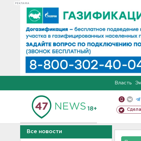
РЕКЛАМА
Власть
Э
18+
Сдела
Все новости