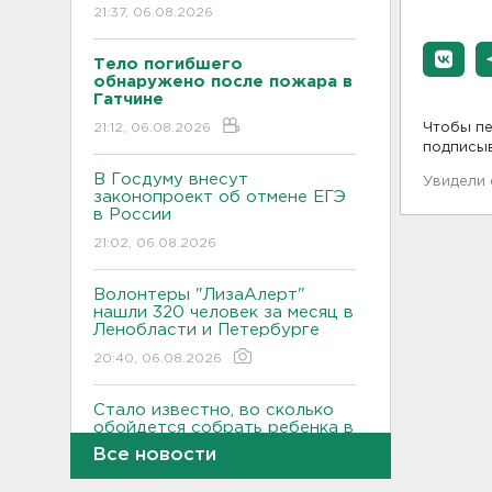
21:37, 06.08.2026
Тело погибшего
обнаружено после пожара в
Гатчине
21:12, 06.08.2026
Чтобы пе
подписы
В Госдуму внесут
Увидели
законопроект об отмене ЕГЭ
в России
21:02, 06.08.2026
Волонтеры "ЛизаАлерт"
нашли 320 человек за месяц в
Ленобласти и Петербурге
20:40, 06.08.2026
Стало известно, во сколько
обойдется собрать ребенка в
школу на ресейле
Все новости
20:18, 06.08.2026