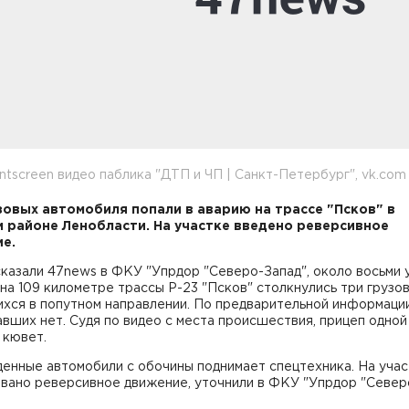
intscreen видео паблика "ДТП и ЧП | Санкт-Петербург", vk.com
зовых автомобиля попали в аварию на трассе "Псков" в
 районе Ленобласти. На участке введено реверсивное
ие.
казали 47news в ФКУ "Упрдор "Северо-Запад", около восьми у
на 109 километре трассы Р-23 "Псков" столкнулись три грузов
хся в попутном направлении. По предварительной информации
вших нет. Судя по видео с места происшествия, прицеп одной
 кювет.
енные автомобили с обочины поднимает спецтехника. На уча
овано реверсивное движение, уточнили в ФКУ "Упрдор "Север