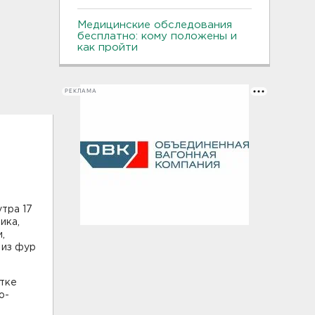
Медицинские обследования
бесплатно: кому положены и
как пройти
РЕКЛАМА
тра 17
ика,
,
 из фур
стке
о-