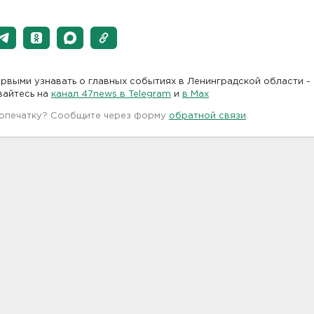
рвыми узнавать о главных событиях в Ленинградской области -
вайтесь на
канал 47news в Telegram
и
в Maх
 опечатку? Сообщите через форму
обратной связи
.