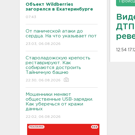
Проис
Объект Wildberries
загорелся в Екатеринбурге
Вид
07:43
ДТП
От панической атаки до
рев
сердца. На что указывает пот
23:03, 06.08.2026
12:54 17.
Староладожскую крепость
реставрируют. Как
собираются достроить
Тайничную башню
22:30, 06.08.2026
Мошенники меняют
общественные USB-зарядки.
Как уберечься от кражи
данных
22:02, 06.08.2026
РЕКЛАМА