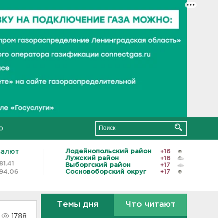
о
валют
Лодейнопольский район
+16
Лужский район
+16
81.41
Выборгский район
+17
94.06
Сосновоборский округ
+17
Темы дня
Что читают
1788