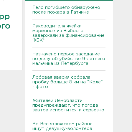
Тело погибшего обнаружено
после пожара в Гатчине
App
ого
Руководителя ячейки
мормонов из Выборга
задержали за финансирование
ФБК*
Назначено первое заседание
по делу об убийстве 9-летнего
мальчика из Петербурга
Лобовая авария собрала
пробку больше 8 км на "Коле"
- фото
Жителей Ленобласти
предупреждают, что погода
завтра испортится, и серьезно
Во Всеволожском районе
ищут девушку-волонтера