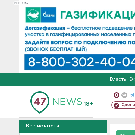
РЕКЛАМА
Власть
Э
18+
Сдела
Все новости