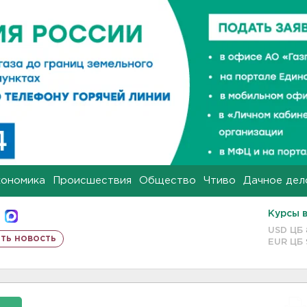
кономика
Происшествия
Общество
Чтиво
Дачное дел
Курсы 
USD ЦБ
ть новость
EUR ЦБ