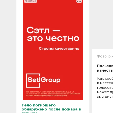
РЕКЛАМА
Фото: pi
Пользов
качеств
Как сооб
в мессе
голосово
может пр
другому 
Тело погибшего
обнаружено после пожара в