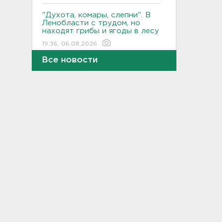
"Духота, комары, слепни". В
Ленобласти с трудом, но
находят грибы и ягоды в лесу
19:36, 06.08.2026
Все новости
Ученые пришли к выводу, что
дача или проживание рядом с
парком спасает от этой
болезни
19:07, 06.08.2026
Для иностранных
абитуриентов хотят ввести
экзамен по русскому
18:49, 06.08.2026
Смертельное ДТП
произошло на КАД у Низино
18:23, 06.08.2026