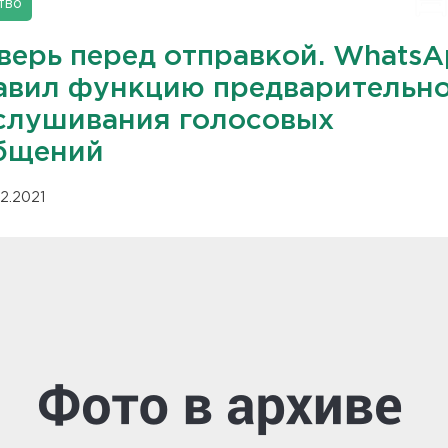
тво
верь перед отправкой. Whats
авил функцию предварительн
слушивания голосовых
бщений
12.2021