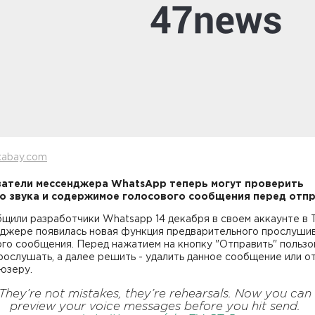
xabay.com
атели мессенджера WhatsApp теперь могут проверить
о звука и содержимое голосового сообщения перед отпр
щили разработчики Whatsapp 14 декабря в своем аккаунте в T
нджере появилась новая функция предварительного прослуши
го сообщения. Перед нажатием на кнопку "Отправить" пользо
ослушать, а далее решить - удалить данное сообщение или о
юзеру.
They’re not mistakes, they’re rehearsals. Now you can
preview your voice messages before you hit send.