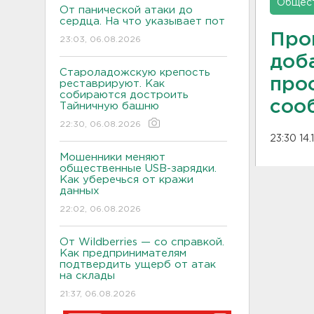
Общес
От панической атаки до
сердца. На что указывает пот
Про
23:03, 06.08.2026
доб
Староладожскую крепость
про
реставрируют. Как
собираются достроить
соо
Тайничную башню
22:30, 06.08.2026
23:30 14.
Мошенники меняют
общественные USB-зарядки.
Как уберечься от кражи
данных
22:02, 06.08.2026
От Wildberries — со справкой.
Как предпринимателям
подтвердить ущерб от атак
на склады
21:37, 06.08.2026