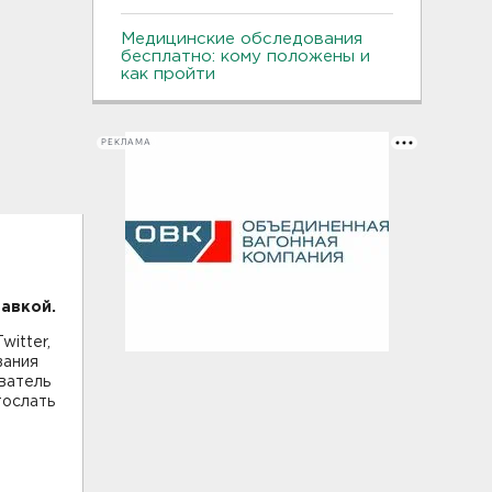
Медицинские обследования
бесплатно: кому положены и
как пройти
РЕКЛАМА
авкой.
witter,
вания
ватель
тослать