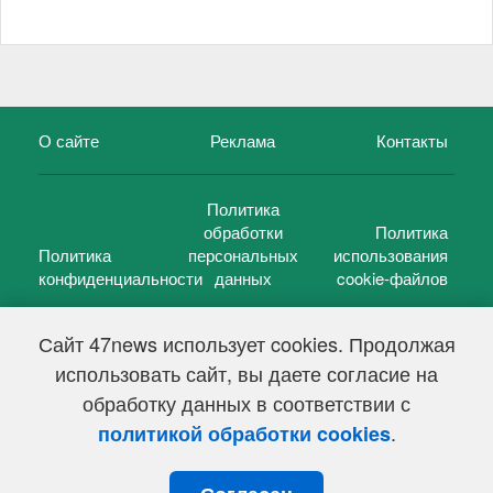
О сайте
Реклама
Контакты
Политика
обработки
Политика
Политика
персональных
использования
конфиденциальности
данных
cookie-файлов
Сайт 47news использует cookies. Продолжая
использовать сайт, вы даете согласие на
©
47 новостей (47 news)
2005 — 2026 г.
обработку данных в соответствии с
Свидетельство о регистрации СМИ Эл № ФС 77-39848, выдано
Федеральной службой по надзору в сфере связи,
.
политикой обработки cookies
информационных технологий и массовых коммуникаций
(Роскомнадзор) от 18 мая 2010г.