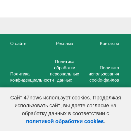
О сайте
Реклама
Контакты
Политика
обработки
Политика
Политика
персональных
использования
конфиденциальности
данных
cookie-файлов
Сайт 47news использует cookies. Продолжая
использовать сайт, вы даете согласие на
©
47 новостей (47 news)
2005 — 2026 г.
обработку данных в соответствии с
Свидетельство о регистрации СМИ Эл № ФС 77-39848, выдано
Федеральной службой по надзору в сфере связи,
.
политикой обработки cookies
информационных технологий и массовых коммуникаций
(Роскомнадзор) от 18 мая 2010г.