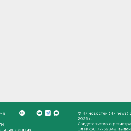
ма
©
47 новостей (47 news)
2026 г.
ти
Свидетельство о регистр
Эл № ФС 77-39848
, выда
льных данных