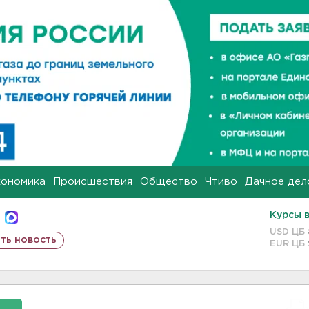
кономика
Происшествия
Общество
Чтиво
Дачное дел
Курсы 
USD ЦБ
ть новость
EUR ЦБ