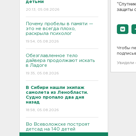
детьми
"Спутни
20:13, 05.08.2026
защиты о
Почему пробелы в памяти —
это не всегда плохо,
раскрыла психолог
19:54, 05.08.2026
Чтобы пе
подписы
Обезглавленное тело
дайвера продолжают искать
Увидели
в Ладоге
19:35, 05.08.2026
В Сибири нашли экипаж
самолета из Ленобласти.
Судно пропало два дня
назад
18:58, 05.08.2026
Во Всеволожске построят
детсад на 140 детей