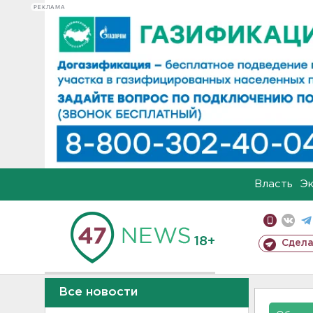
РЕКЛАМА
Власть
Э
18+
Сдела
Все новости