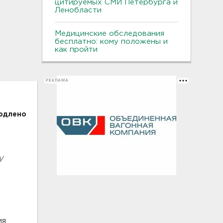
цитируемых СМИ Петербурга и
Ленобласти
Медицинские обследования
бесплатно: кому положены и
как пройти
РЕКЛАМА
родлено
р
у
ия