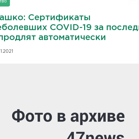
тво
ашко: Сертификаты
еболевших COVID-19 за после
 продлят автоматически
11.2021