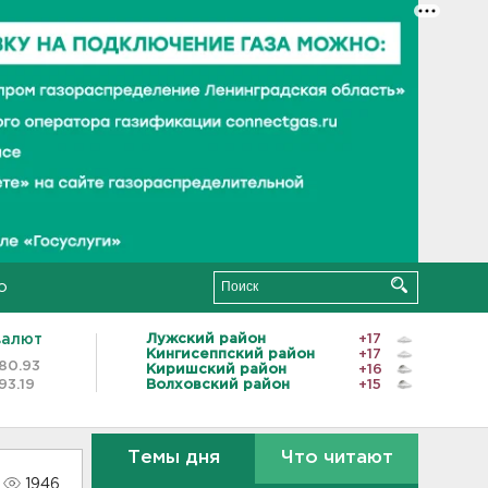
о
валют
Лужский район
+17
Кингисеппский район
+17
80.93
Киришский район
+16
93.19
Волховский район
+15
Темы дня
Что читают
1946