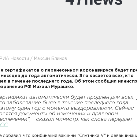
 РИА Новости / Максим Блинов
е сертификатов о перенесенном коронавирусе будет п
 месяцев до года автоматически. Это касается всех, кто
ел в течение последнего года. Об этом сообщил минист
хранения РФ Михаил Мурашко.
ертификат автоматически будет продлен для всех, 
го заболевание было в течение последнего года.
этому один год с момента выздоровления. Сейчас
осятся документы об изменении и правовом
еспечении", - сказал министр, чьи слова передает
АСС
.
 добавил, что комбинация вакцины "Спутника V" и ревакцинац