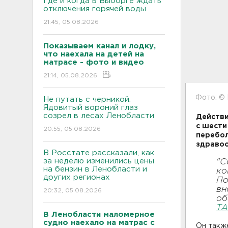
Где и когда в Выборге ждать
отключения горячей воды
21:45, 05.08.2026
Показываем канал и лодку,
что наехала на детей на
матрасе - фото и видео
21:14, 05.08.2026
Фото: ©
Не путать с черникой.
Ядовитый вороний глаз
созрел в лесах Ленобласти
Действи
с шести
20:55, 05.08.2026
перебол
здравоо
В Росстате рассказали, как
за неделю изменились цены
"С
на бензин в Ленобласти и
ко
других регионах
По
вн
20:32, 05.08.2026
об
Т
В Ленобласти маломерное
судно наехало на матрас с
Он также