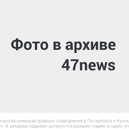
ическая немецкая гравюра «Наводнение в Петербурге и Крон
у». В западных изданиях датируется разными годами: в одних у