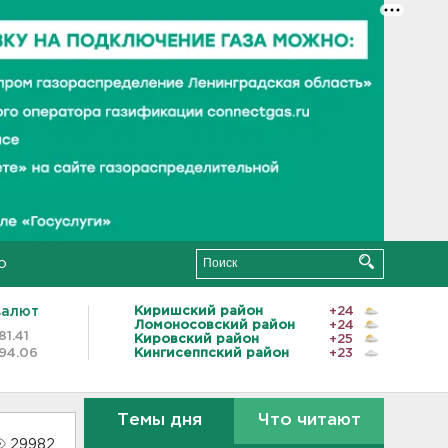
о
валют
Киришский район
+24
Ломоносовский район
+24
81.41
Кировский район
+25
94.06
Кингисеппский район
+23
Темы дня
Что читают
29982