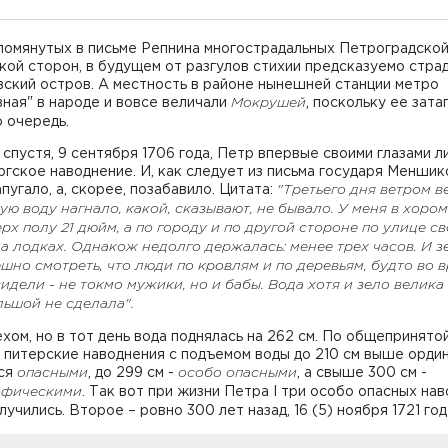
помянутых в письме Репнина многострадальных Петроградской
ой сторон, в будущем от разгулов стихии предсказуемо стра
ский остров. А местность в районе нынешней станции метро
ная" в народе и вовсе величали
Мокрушей
, поскольку ее зата
 очередь.
 спустя, 9 сентября 1706 года, Петр впервые своими глазами 
гское наводнение. И, как следует из письма государя Меншик
апугало, а, скорее, позабавило. Цитата:
"Третьего дня ветром в
ую воду нагнало, какой, сказывают, не бывало. У меня в хоро
рх полу 21 дюйм, а по городу и по другой стороне по улице с
а лодках. Однакож недолго держалась: менее трех часов. И з
шно смотреть, что люди по кровлям и по деревьям, будто во 
сидели - не токмо мужики, но и бабы. Вода хотя и зело велика
льшой не сделала".
хом, но в тот день вода поднялась на 262 см. По общепринято
 питерские наводнения с подъемом воды до 210 см выше орди
ся
опасными
, до 299 см -
особо
опасными
, а свыше 300 см -
офическими
. Так вот при жизни Петра I три особо опасных на
лучились. Второе – ровно 300 лет назад, 16 (5) ноября 1721 го