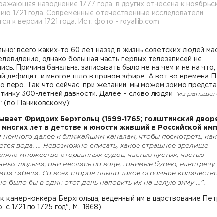
ражающая наводнение 1777 года, в других отнесена к ноябрьс
ию 1721 года. Современные отечественные исследователи
ся к версии 1721 года. Ист. фото - royallib.com
ьно: всего каких-то 60 лет назад в жизнь советских людей ма
левидение, однако большая часть первых телезаписей не
ись. Причина банальна: записывать было не на чем и не на что, 
й дефицит, и многое шло в прямом эфире. А вот во времена П
о перо. Так что сейчас, при желании, мы можем зримо предста
тинку 300-летней давности. Далее – слово людям
"из раньшег
"
(по Паниковскому):
ывает Фридрих Берхгольц (1699-1765; голштинский дворя
 многих лет в детстве и юности живший в Российской имп
 немного далее к ближайшим каналам, чтобы посмотреть, как
ется вода. … Невозможно описать, какое страшное зрелище
ляло множество оторванных судов, частью пустых, частью
ных людьми; они неслись по воде, гонимые бурею, навстречу
ой гибели. Со всех сторон плыло такое огромное количество
о было бы в один этот день наловить их на целую зиму …".
к камер-юнкера Берхгольца, веденный им в царствование Пет
 с 1721 по 1725 год", М., 1868)