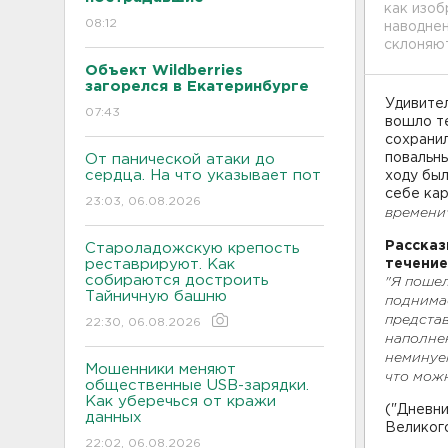
как изоб
08:12
наводнен
склоняют
Объект Wildberries
загорелся в Екатеринбурге
Удивител
07:43
вошло те
сохранил
повальны
От панической атаки до
сердца. На что указывает пот
ходу был
себе кар
23:03, 06.08.2026
времени
Рассказ
Староладожскую крепость
реставрируют. Как
течение
собираются достроить
"Я пошел
Тайничную башню
поднима
представ
22:30, 06.08.2026
наполнен
неминуем
Мошенники меняют
что можн
общественные USB-зарядки.
Как уберечься от кражи
("Дневни
данных
Великого,
22:02, 06.08.2026