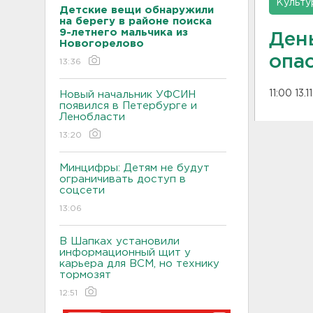
Культу
Детские вещи обнаружили
на берегу в районе поиска
9-летнего мальчика из
День
Новогорелово
опа
13:36
11:00 13.1
Новый начальник УФСИН
появился в Петербурге и
Ленобласти
13:20
Минцифры: Детям не будут
ограничивать доступ в
соцсети
13:06
В Шапках установили
информационный щит у
карьера для ВСМ, но технику
тормозят
12:51