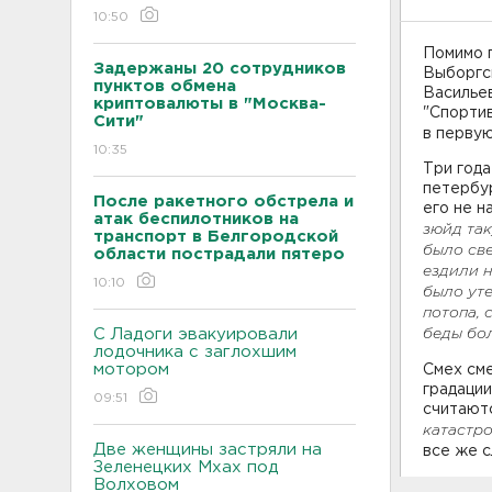
10:50
Помимо 
Задержаны 20 сотрудников
Выборгск
пунктов обмена
Васильев
криптовалюты в "Москва-
"Спортив
Сити"
в первую
10:35
Три года
петербур
После ракетного обстрела и
его не н
атак беспилотников на
зюйд так
транспорт в Белгородской
было све
области пострадали пятеро
ездили н
10:10
было уте
потопа, 
С Ладоги эвакуировали
беды бо
лодочника с заглохшим
мотором
Смех сме
градации
09:51
считают
катастр
Две женщины застряли на
все же с
Зеленецких Мхах под
Волховом