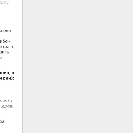
кому
ссово
ибо -
етра в
вить
о
нин, в
ерии):
 почти
 дров,
ра