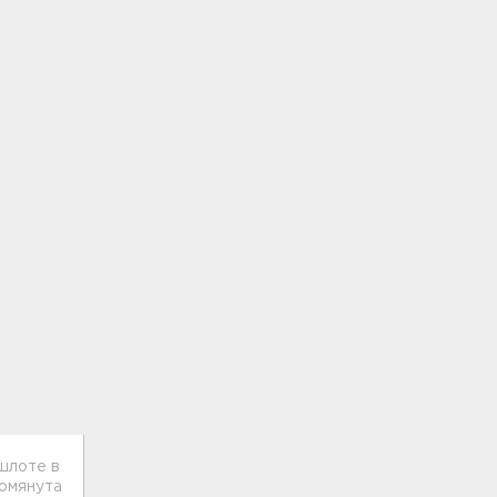
шлоте в
помянута