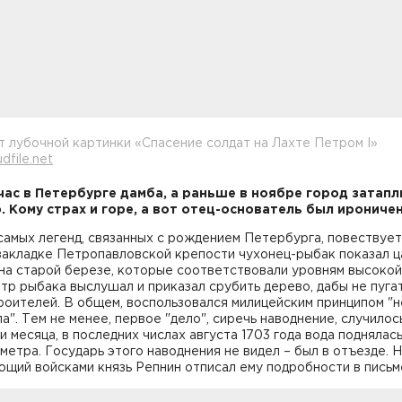
 лубочной картинки «Спасение солдат на Лахте Петром I»
dfile.net
час в Петербурге дамба, а раньше в ноябре город затап
. Кому страх и горе, а вот отец-основатель был ироничен
самых легенд, связанных с рождением Петербурга, повествует
 закладке Петропавловской крепости чухонец-рыбак показал 
на старой березе, которые соответствовали уровням высокой
тр рыбака выслушал и приказал срубить дерево, дабы не пуга
оителей. В общем, воспользовался милицейским принципом "н
ла". Тем не менее, первое "дело", сиречь наводнение, случилос
и месяца, в последних числах августа 1703 года вода поднялас
 метра. Государь этого наводнения не видел – был в отъезде. 
щий войсками князь Репнин отписал ему подробности в письм