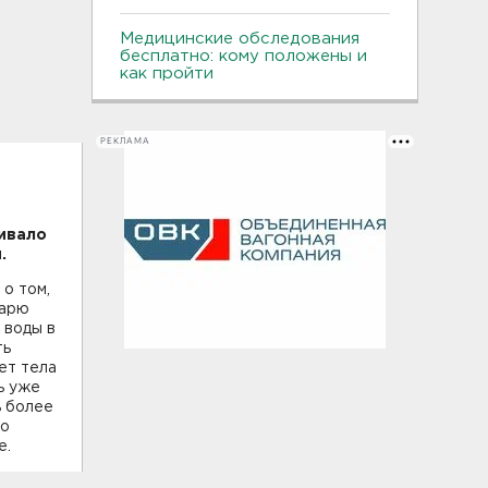
Медицинские обследования
бесплатно: кому положены и
как пройти
РЕКЛАМА
ливало
.
 о том,
царю
 воды в
ть
ет тела
ь уже
ь более
Но
е.