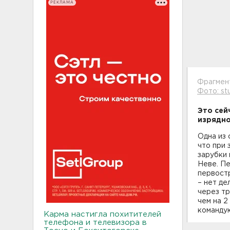
РЕКЛАМА
Фрагмент
Фото: stu
Это сей
изрядно
Одна из 
что при
зарубки 
Неве. Пе
первостр
– нет де
через тр
чем на 2
командую
Карма настигла похитителей
телефона и телевизора в