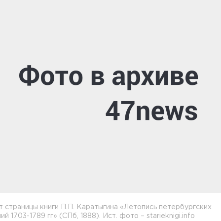
 страницы книги П.П. Каратыгина «Летопись петербургских
й 1703-1789 гг» (СПб, 1888). Ист. фото – starieknigi.info