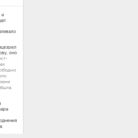
 и
дал
пливало
лицезрел
ову, оно
ест-
мах
вободно
ело
время
 была,
й
нара
воднения
да.