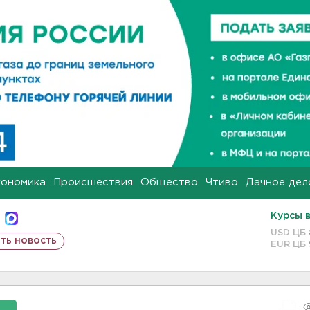
кономика
Происшествия
Общество
Чтиво
Дачное дел
Курсы 
USD ЦБ
ть новость
EUR ЦБ