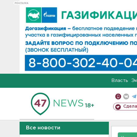
РЕКЛАМА
Власть
Э
18+
Сдела
Все новости