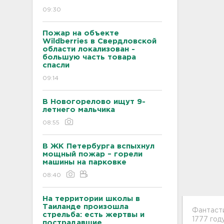
09:30
Пожар на объекте
Wildberries в Свердловской
области локализован -
большую часть товара
спасли
09:14
В Новогорелово ищут 9-
летнего мальчика
08:55
В ЖК Петербурга вспыхнул
мощный пожар – горели
машины на парковке
08:40
На территории школы в
Таиланде произошла
Фантаст
стрельба: есть жертвы и
1777 год
пострадавшие