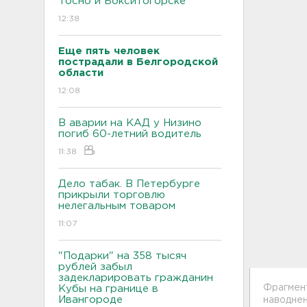
Тосно и Бокситогорске
12:38
Еще пять человек
пострадали в Белгородской
области
12:08
В аварии на КАД у Низино
погиб 60-летний водитель
11:38
Дело табак. В Петербурге
прикрыли торговлю
нелегальным товаром
11:07
"Подарки" на 358 тысяч
рублей забыл
задекларировать гражданин
Фрагмент
Кубы на границе в
Ивангороде
наводнени