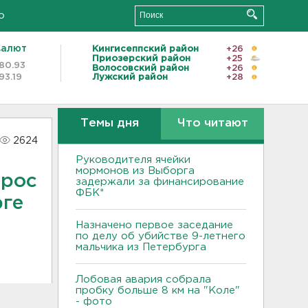
о
валют
Кингисеппский район
+26
Приозерский район
+25
80.93
Волосовский район
+26
93.19
Лужский район
+28
Темы дня
Что читают
2624
Руководителя ячейки
мормонов из Выборга
ырос
задержали за финансирование
ФБК*
рге
Назначено первое заседание
по делу об убийстве 9-летнего
мальчика из Петербурга
Лобовая авария собрала
пробку больше 8 км на "Коле"
- фото