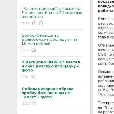
показал
ковид-о
"Казино-призрак" закрыли на
работы 
Лиговском. Нашли 211 игровых
автоматов
Компани
16:29
распрост
отдельны
количест
Бомбоубежища во
года в с
Всеволожске обследуют за
1,6 млн рублей
Отмечае
изменени
16:10
0,8% по 
коснулис
В Касимово BMW X7 влетел
сентябре
и снёс детскую площадку -
фото
Однако е
активней
15:51
работни
колл-цен
Лобовая авария собрала
(+9%), "
пробку больше 8 км на
"Админис
"Коле" - фото
Тем вре
15:32
на 1% п
на работ