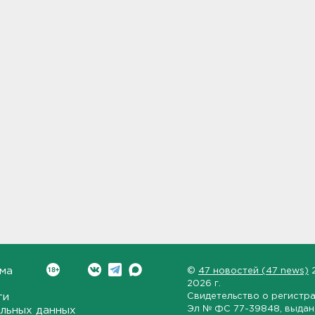
ма
©
47 новостей (47 news)
2026 г.
ти
Свидетельство о регистр
Эл № ФС 77-39848
, выда
льных данных