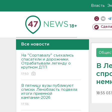
Власть
Э
18+
Сдела
Все новости
Общес
На "Сортавалу" съехались
спасатели и дорожники.
Отрабатывали легенду о
В Л
крупном ДТП
спро
17:50
нем
В пятницу вузы публикуют
списки. Ленобласть подвела
18:55 03.
итоги приемной
кампании-2026
17:36