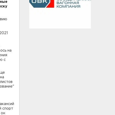
нные
иску
твию
2021
х
ось на
ения
ю с
еще
 на
алистов
хование"
акансий
й спорт
 он