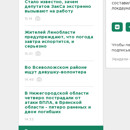
Стало известно, зачем
состави
депутатов ЗакСа экстренно
локдауна
вызывают на работу
15:14
Жителей Ленобласти
предупреждают, что погода
завтра испортится, и
Чтобы пе
серьезно
подписы
15:01
Увидели
Во Всеволожском районе
ищут девушку-волонтера
14:49
В Нижегородской области
четверо пострадали от
атаки БПЛА, в Брянской
области - пятеро раненых и
двое погибших
14:33