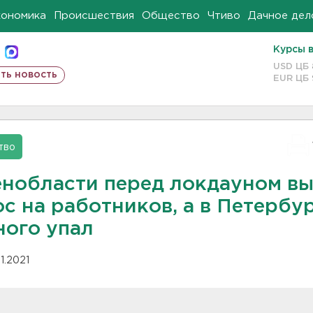
кономика
Происшествия
Общество
Чтиво
Дачное дел
Курсы 
USD ЦБ
ть новость
EUR ЦБ
тво
енобласти перед локдауном в
с на работников, а в Петербу
ного упал
11.2021