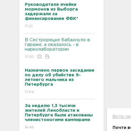
Руководителя ячейки
мормонов из Выборга
задержали за
финансирование ФБК*
17:21
В Сестрорецке бабахнуло в
гараже, а оказалось - в
нарколаборатории
17:20
Назначено первое заседание
по делу об убийстве 9-
летнего мальчика из
Петербурга
17:04
За неделю 1,3 тысячи
жителей Ленобласти и
Петербурга были атакованы
Фото: ne
членистоногими вампирами
16:46
Почти в