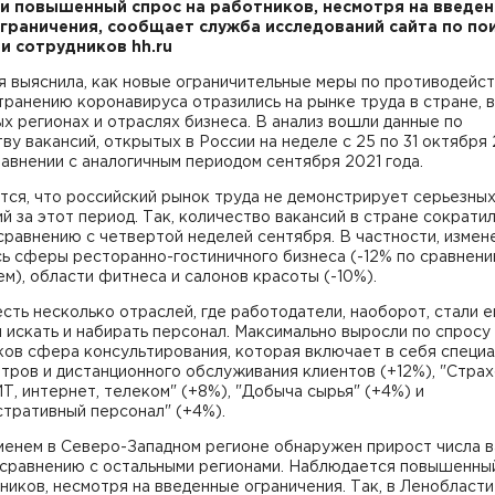
и повышенный спрос на работников, несмотря на введе
граничения, сообщает служба исследований сайта по по
и сотрудников hh.ru
я выяснила, как новые ограничительные меры по противодейс
ранению коронавируса отразились на рынке труда в стране, в
х регионах и отраслях бизнеса. В анализ вошли данные по
ву вакансий, открытых в России на неделе с 25 по 31 октября 
равнении с аналогичным периодом сентября 2021 года.
тся, что российский рынок труда не демонстрирует серьезны
й за этот период. Так, количество вакансий в стране сократил
сравнению с четвертой неделей сентября. В частности, измен
ь сферы ресторанно-гостиничного бизнеса (-12% по сравнени
м), области фитнеса и салонов красоты (-10%).
сть несколько отраслей, где работодатели, наоборот, стали 
 искать и набирать персонал. Максимально выросли по спросу
ков сфера консультирования, которая включает в себя специ
тров и дистанционного обслуживания клиентов (+12%), "Стра
ИТ, интернет, телеком" (+8%), "Добыча сырья" (+4%) и
тративный персонал" (+4%).
менем в Северо-Западном регионе обнаружен прирост числа в
о сравнению с остальными регионами. Наблюдается повышенны
ников, несмотря на введенные ограничения. Так, в Ленобласти