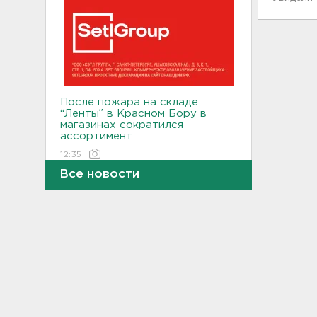
После пожара на складе
“Ленты” в Красном Бору в
магазинах сократился
ассортимент
12:35
Все новости
В Большой Ижоре с "Агатой
Кристи" отметят день
Ломоносовского района, в
Рощино - день поселка
12:05
Под Киришами задержали
мужчину, который отправил
соседа палкой в больницу
11:44