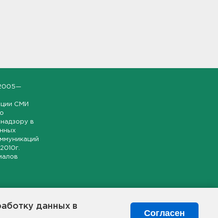
2005—
ации СМИ
но
надзору в
онных
оммуникаций
 2010г.
иалов
ской и
гионе.
работку данных в
я свободного
Согласен