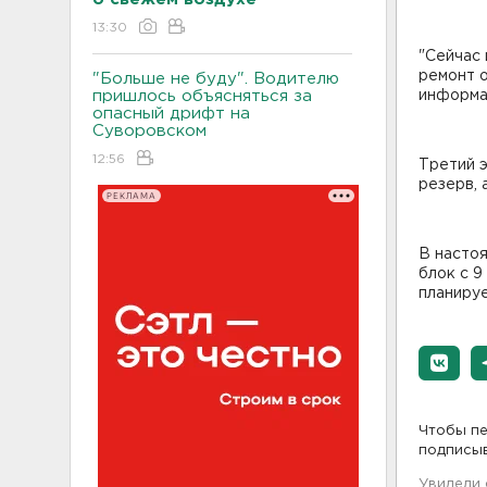
13:30
"Сейчас
ремонт о
"Больше не буду". Водителю
пришлось объясняться за
информа
опасный дрифт на
Суворовском
12:56
Третий 
резерв, 
РЕКЛАМА
В настоя
блок с 9
планиру
Чтобы пе
подписы
Увидели