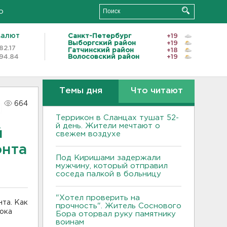
о
валют
Санкт-Петербург
+19
Выборгский район
+19
82.17
Гатчинский район
+18
94.84
Волосовский район
+19
Темы дня
Что читают
664
Террикон в Сланцах тушат 52-
й день. Жители мечтают о
й
свежем воздухе
онта
Под Киришами задержали
мужчину, который отправил
соседа палкой в больницу
"Хотел проверить на
та. Как
прочность". Житель Соснового
лока
Бора оторвал руку памятнику
воинам