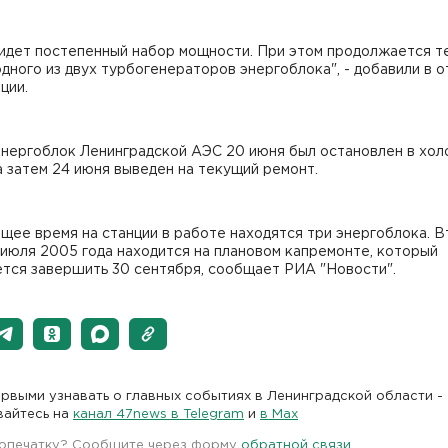
 идет постепенный набор мощности. При этом продолжается 
дного из двух турбогенераторов энергоблока", - добавили в 
ции.
энергоблок Ленинградской АЭС 20 июня был остановлен в хол
а затем 24 июня выведен на текущий ремонт.
щее время на станции в работе находятся три энергоблока. 
 июля 2005 года находится на плановом капремонте, который
ется завершить 30 сентября, сообщает РИА "Новости".
рвыми узнавать о главных событиях в Ленинградской области -
вайтесь на
канал 47news в Telegram
и
в Maх
 опечатку? Сообщите через форму
обратной связи
.