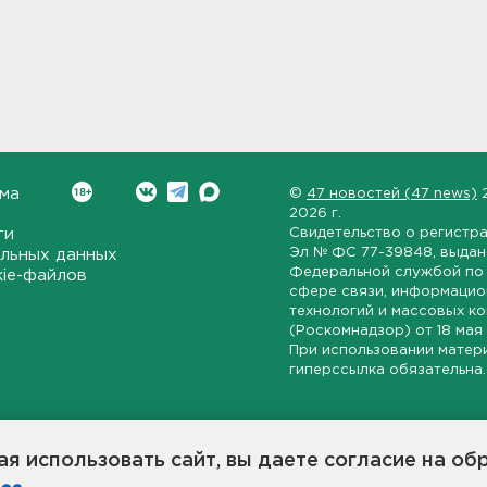
ма
©
47 новостей (47 news)
2026 г.
ти
Свидетельство о регистр
Эл № ФС 77-39848
, выда
льных данных
Федеральной службой по 
kie-файлов
сфере связи, информаци
технологий и массовых к
(Роскомнадзор) от
18 мая
При использовании матер
гиперссылка обязательна.
ет-издание, направленное на всестороннее освещение политиче
ской области, экономической и инвестиционной активности в ре
я использовать сайт, вы даете согласие на об
7 новостей» станет популярной и конструктивной площадкой дл