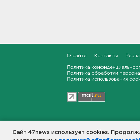
"Хотел проверить на
прочность". Житель
Соснового Бора оторвал
руку памятнику воинам
11:15
В Красном Селе избили
О сайте
Контакты
Рекла
бригаду скорой помощи.
Агрессор задержан
Политика конфиденциальнос
11:04
Политика обработки персона
Политика использования coo
Рыбаков эвакуировали с
Ладожского озера у Назии
10:37
В Кингисеппе уборщицу
задержали за кражу денег и
украшений
47news.ru — независимое интерн
общественной жизни в Ленинград
10:17
Сайт 47news использует cookies. Продолжа
Создатели рассчитывают, что «4