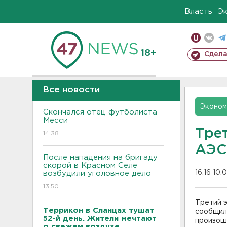
Власть
Э
18+
Сдела
Все новости
Эконом
Скончался отец футболиста
Месси
Тре
14:38
АЭС
После нападения на бригаду
скорой в Красном Селе
16:16 10.
возбудили уголовное дело
13:50
Третий 
Террикон в Сланцах тушат
сообщили
52-й день. Жители мечтают
произоше
о свежем воздухе