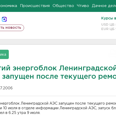
кономика
Происшествия
Общество
Чтиво
Дачное дел
Курсы 
USD ЦБ
ть новость
EUR ЦБ
ика
тий энергоблок Ленинградско
 запущен после текущего рем
07.2006
энергоблок Ленинградской АЭС запущен после текущего ремон
 10 июля в отделе информации Ленинградской АЭС, запуск б
л в 6.25 утра 9 июля.