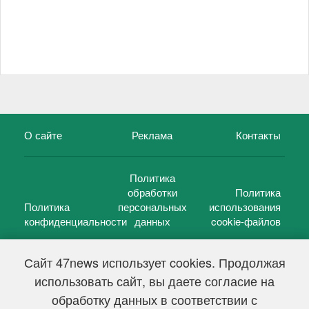
О сайте
Реклама
Контакты
Политика
обработки
Политика
Политика
персональных
использования
конфиденциальности
данных
cookie-файлов
Сайт 47news использует cookies. Продолжая
использовать сайт, вы даете согласие на
©
47 новостей (47 news)
2005 — 2026 г.
обработку данных в соответствии с
Свидетельство о регистрации СМИ Эл № ФС 77-39848, выдано