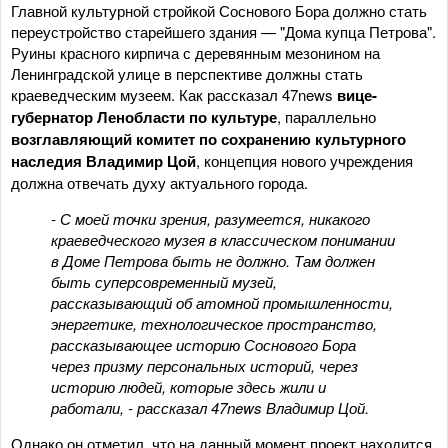
Главной культурной стройкой Соснового Бора должно стать
переустройство старейшего здания — "Дома купца Петрова".
Руины красного кирпича с деревянным мезонином на
Ленинградской улице в перспективе должны стать
краеведческим музеем. Как рассказал 47news
вице-
губернатор Ленобласти по культуре
, параллельно
возглавляющий комитет по сохранению культурного
наследия Владимир Цой
, концепция нового учреждения
должна отвечать духу актуального города.
- С моей точки зрения, разумеется, никакого
краеведческого музея в классическом понимании
в Доме Петрова быть не должно. Там должен
быть суперсовременный музей,
рассказывающий об атомной промышленности,
энергетике, технологическое пространство,
рассказывающее историю Соснового Бора
через призму персональных историй, через
историю людей, которые здесь жили и
работали
, - рассказал 47news Владимир Цой.
Однако он отметил, что на данный момент проект находится