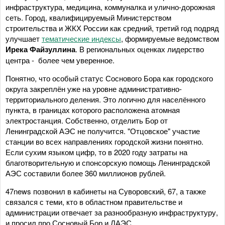
инфраструктура, медицина, коммуналка и улично-дорожная
сеть. Город, квалифицируемый Министерством
строительства и ЖКХ России как средний, третий год подряд
улучшает
тематические индексы
, формируемые ведомством
Ирека Файзуллина
. В региональных оценках лидерство
центра -
более чем уверенное.
Понятно, что особый статус Соснового Бора как городского
округа закреплён уже на уровне административно-
территориального деления. Это логично для населённого
пункта, в границах которого расположена атомная
электростанция. Собственно, отделить Бор от
Ленинградской АЭС не получится. "Отцовское" участие
станции во всех направлениях городской жизни понятно.
Если сухим языком цифр, то в 2020 году затраты на
благотворительную и спонсорскую помощь Ленинградской
АЭС составили более 360 миллионов рублей.
47news позвонил в кабинеты на Суворовский, 67, а также
связался с теми, кто в областном правительстве и
администрации отвечает за разнообразную инфраструктуру,
и просил про Сосновый Бор и ЛАЭС.