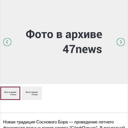
Новая традиция Соснового Бора — проведение летнего
фестиваля водных видов спорта "СёрфПикник". В последний