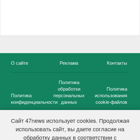
О сайте
Реклама
Контакты
Политика
обработки
Политика
Политика
персональных
использования
конфиденциальности
данных
cookie-файлов
Сайт 47news использует cookies. Продолжая
использовать сайт, вы даете согласие на
©
47 новостей (47 news)
2005 — 2026 г.
обработку данных в соответствии с
Свидетельство о регистрации СМИ Эл № ФС 77-39848, выдано