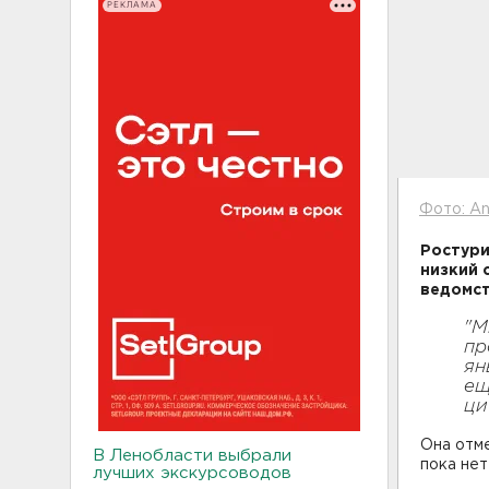
РЕКЛАМА
Фото: An
Ростури
низкий 
ведомст
"М
пр
ян
ещ
ци
Она отм
В Ленобласти выбрали
пока нет
лучших экскурсоводов