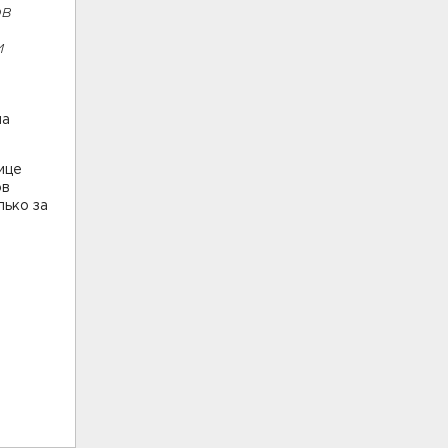
ов
и
ла
ице
ов
лько за