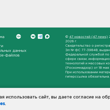
ма
©
47 новостей (47 news)
2026 г.
ти
Свидетельство о регистр
Эл № ФС 77-39848
, выда
льных данных
Федеральной службой по 
kie-файлов
сфере связи, информаци
технологий и массовых к
(Роскомнадзор) от
18 мая
При использовании матер
гиперссылка обязательна.
ет-издание, направленное на всестороннее освещение политиче
ской области, экономической и инвестиционной активности в ре
я использовать сайт, вы даете согласие на об
7 новостей» станет популярной и конструктивной площадкой дл
es
.
оисходят в 47-м регионе России.