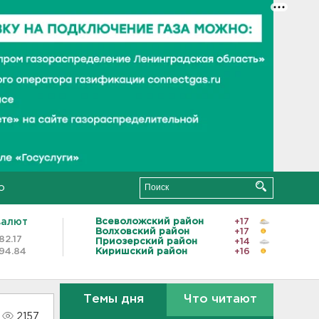
о
валют
Всеволожский район
+17
Волховский район
+17
82.17
Приозерский район
+14
94.84
Киришский район
+16
Темы дня
Что читают
2157