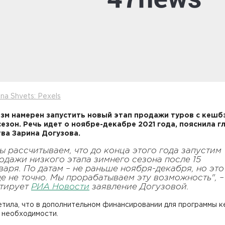
na Shvets: Pexels
зм намерен запустить новый этап продажи туров с кешб
сезон. Речь идет о ноябре-декабре 2021 года, пояснила г
ва Зарина Догузова.
ы рассчитываем, что до конца этого года запустим
одажи низкого этапа зимнего сезона после 15
варя. По датам – не раньше ноября-декабря, но это
е не точно. Мы прорабатываем эту возможность", –
тирует
РИА Новости
заявление Догузовой.
етила, что в дополнительном финансировании для программы 
 необходимости.