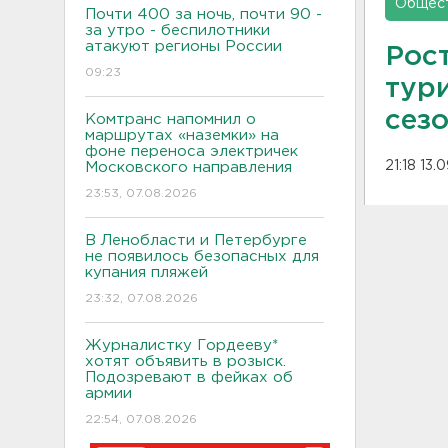
Общес
Почти 400 за ночь, почти 90 -
за утро - беспилотники
атакуют регионы России
Рос
09:23
тур
сез
Комтранс напомнил о
маршрутах «наземки» на
фоне переноса электричек
21:18 13.
Московского направления
23:53, 07.08.2026
В Ленобласти и Петербурге
не появилось безопасных для
купания пляжей
23:32, 07.08.2026
Журналистку Гордееву*
хотят объявить в розыск.
Подозревают в фейках об
армии
22:54, 07.08.2026