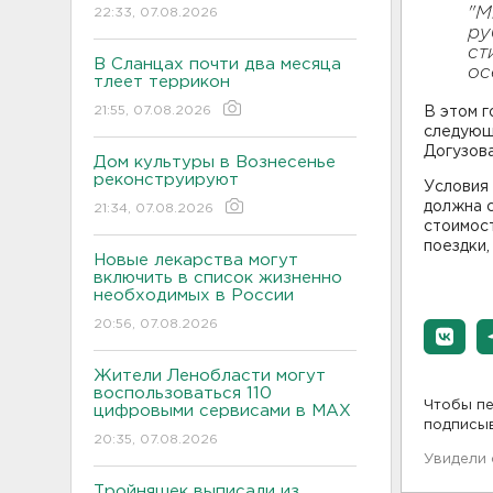
"М
22:33, 07.08.2026
ру
ст
В Сланцах почти два месяца
ос
тлеет террикон
21:55, 07.08.2026
В этом г
следующе
Догузова
Дом культуры в Вознесенье
реконструируют
Условия 
должна с
21:34, 07.08.2026
стоимост
поездки,
Новые лекарства могут
включить в список жизненно
необходимых в России
20:56, 07.08.2026
Жители Ленобласти могут
воспользоваться 110
Чтобы пе
цифровыми сервисами в МАХ
подписы
20:35, 07.08.2026
Увидели
Тройняшек выписали из