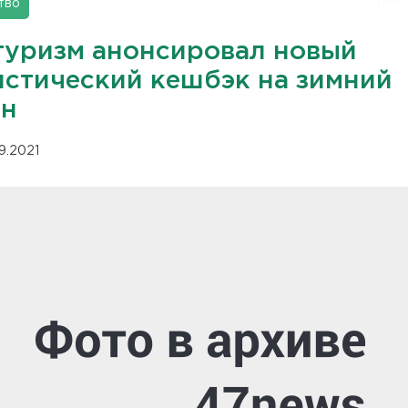
тво
туризм анонсировал новый
истический кешбэк на зимний
он
09.2021