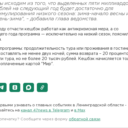
ы исходим из того, что выделенных пяти миллиард
блей на следующий год будет достаточно для
имулирования низкого сезона: зима-начало весны 
ень-зима", – добавила глава ведомства.
оду отчасти кешбэк работал как антикризисная мера, а со
го года программа — исключительно на низкий сезон, поясни
.
программы: продолжительность тура или проживания в гостин
оставлять не менее двух ночей, сумма возврата – 20 процент
и тура, но не более 20 тысяч рублей. Кешбэк начисляется то
 оплаченные картой "Мир".
рвыми узнавать о главных событиях в Ленинградской области -
вайтесь на
канал 47news в Telegram
и
в Maх
 опечатку? Сообщите через форму
обратной связи
.