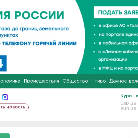
кономика
Происшествия
Общество
Чтиво
Дачное дел
Курсы 
USD ЦБ
ть новость
EUR ЦБ