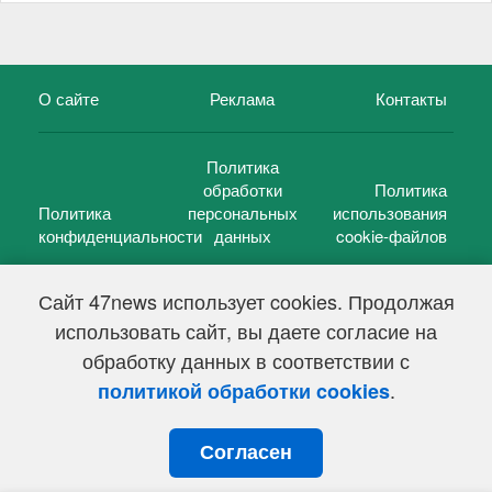
О сайте
Реклама
Контакты
Политика
обработки
Политика
Политика
персональных
использования
конфиденциальности
данных
cookie-файлов
Сайт 47news использует cookies. Продолжая
использовать сайт, вы даете согласие на
©
47 новостей (47 news)
2005 — 2026 г.
обработку данных в соответствии с
Свидетельство о регистрации СМИ Эл № ФС 77-39848, выдано
Федеральной службой по надзору в сфере связи,
.
политикой обработки cookies
информационных технологий и массовых коммуникаций
(Роскомнадзор) от 18 мая 2010г.
Согласен