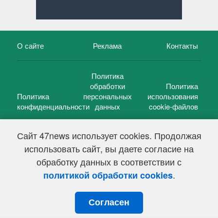
О сайте
Реклама
Контакты
Политика
обработки
Политика
Политика
персональных
использования
конфиденциальности
данных
cookie-файлов
Сайт 47news использует cookies. Продолжая
использовать сайт, вы даете согласие на
©
47 новостей (47 news)
2005 — 2026 г.
обработку данных в соответствии с
Свидетельство о регистрации СМИ Эл № ФС 77-39848, выдано
Федеральной службой по надзору в сфере связи,
.
политикой обработки cookies
информационных технологий и массовых коммуникаций
(Роскомнадзор) от 18 мая 2010г.
Согласен