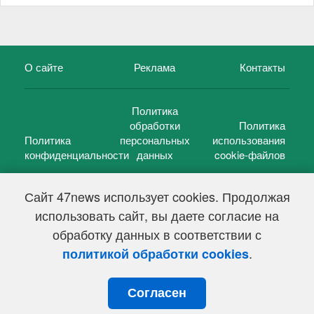
О сайте
Реклама
Контакты
Политика
обработки
Политика
Политика
персональных
использования
конфиденциальности
данных
cookie-файлов
Сайт 47news использует cookies. Продолжая
использовать сайт, вы даете согласие на
©
47 новостей (47 news)
2005 — 2026 г.
обработку данных в соответствии с
Свидетельство о регистрации СМИ Эл № ФС 77-39848, выдано
Федеральной службой по надзору в сфере связи,
.
политикой обработки cookies
информационных технологий и массовых коммуникаций
(Роскомнадзор) от 18 мая 2010г.
Согласен