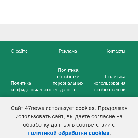
О сайте
Реклама
Контакты
Политика
обработки
Политика
Политика
персональных
использования
конфиденциальности
данных
cookie-файлов
Сайт 47news использует cookies. Продолжая
использовать сайт, вы даете согласие на
©
47 новостей (47 news)
2005 — 2026 г.
обработку данных в соответствии с
Свидетельство о регистрации СМИ Эл № ФС 77-39848, выдано
Федеральной службой по надзору в сфере связи,
.
политикой обработки cookies
информационных технологий и массовых коммуникаций