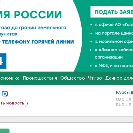
кономика
Происшествия
Общество
Чтиво
Дачное дел
Курсы 
USD ЦБ
ть новость
EUR ЦБ