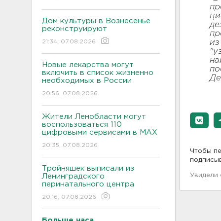
пр
ци
Дом культуры в Вознесенье
де
реконструируют
пр
21:34, 07.08.2026
из
"у
на
Новые лекарства могут
по
включить в список жизненно
Де
необходимых в России
20:56, 07.08.2026
Жители Ленобласти могут
воспользоваться 110
цифровыми сервисами в МАХ
20:35, 07.08.2026
Чтобы пе
подписы
Тройняшек выписали из
Увидели
Ленинградского
перинатального центра
20:16, 07.08.2026
Больше часа.