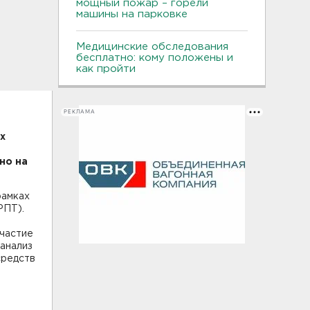
мощный пожар – горели
машины на парковке
Медицинские обследования
бесплатно: кому положены и
как пройти
РЕКЛАМА
х
но на
рамках
РПТ).
Участие
 анализ
средств