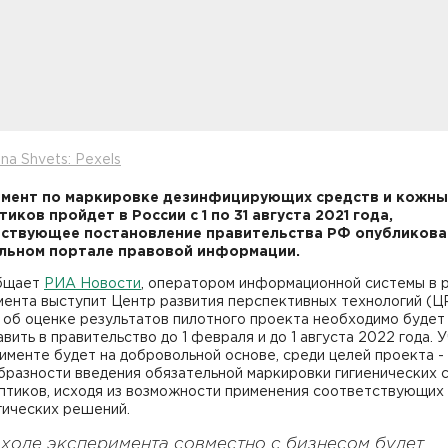
na Shvets: Pexels
мент по маркировке дезинфицирующих средств и кожны
иков пройдет в России с 1 по 31 августа 2021 года,
ствующее постановление правительства РФ опубликова
льном портале правовой информации.
бщает
РИА Новости
, оператором информационной системы в 
мента выступит Центр развития перспективных технологий (Ц
 об оценке результатов пилотного проекта необходимо будет
вить в правительство до 1 февраля и до 1 августа 2022 года. 
именте будет на добровольной основе, среди целей проекта -
бразности введения обязательной маркировки гигиенических 
ептиков, исходя из возможности применения соответствующих
гических решений.
 ходе эксперимента совместно с бизнесом будет