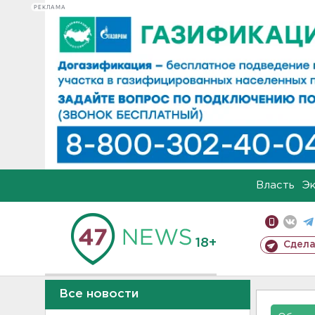
РЕКЛАМА
Власть
Э
18+
Сдела
Все новости