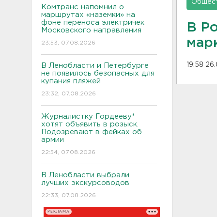
Общес
Комтранс напомнил о
маршрутах «наземки» на
фоне переноса электричек
В Р
Московского направления
мар
23:53, 07.08.2026
19:58 26
В Ленобласти и Петербурге
не появилось безопасных для
купания пляжей
23:32, 07.08.2026
Журналистку Гордееву*
хотят объявить в розыск.
Подозревают в фейках об
армии
22:54, 07.08.2026
В Ленобласти выбрали
лучших экскурсоводов
22:33, 07.08.2026
РЕКЛАМА