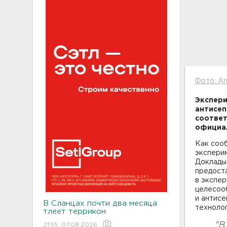
Фото: An
Экспери
антисепт
соответ
официа
Как соо
экспери
Доклады
предоста
в экспер
целесоо
и антис
В Сланцах почти два месяца
техноло
тлеет террикон
"В
21:55, 07.08.2026