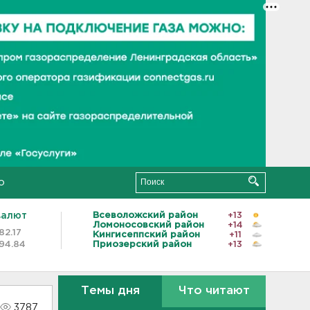
о
валют
Всеволожский район
+13
Ломоносовский район
+14
82.17
Кингисеппский район
+11
94.84
Приозерский район
+13
Темы дня
Что читают
3787