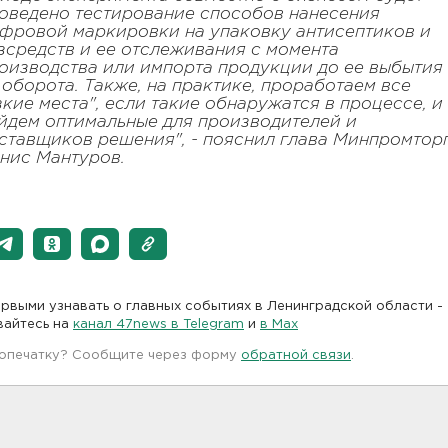
оведено тестирование способов нанесения
фровой маркировки на упаковку антисептиков и
зсредств и ее отслеживания с момента
оизводства или импорта продукции до ее выбытия
 оборота. Также, на практике, проработаем все
зкие места", если такие обнаружатся в процессе, и
йдем оптимальные для производителей и
ставщиков решения", - пояснил глава Минпромтор
нис Мантуров.
рвыми узнавать о главных событиях в Ленинградской области -
вайтесь на
канал 47news в Telegram
и
в Maх
 опечатку? Сообщите через форму
обратной связи
.