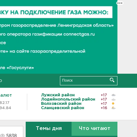
о
валют
Лужский район
+17
Лодейнопольский район
+17
82.17
Волховский район
+17
94.84
Сланцевский район
+16
Темы дня
Что читают
5838