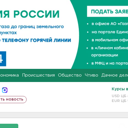
кономика
Происшествия
Общество
Чтиво
Дачное дел
Курсы 
USD ЦБ
ть новость
EUR ЦБ