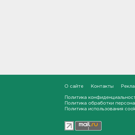
17:32
Кому полезны белые грибы,
рассказал диетолог
17:00
От шести до 25 с плюсом -
погода в Ленобласти на
воскресенье
16:30
Гаражная амнистия и
лекарства. Какие законы
О сайте
Контакты
Рекла
вступают в силу в августе
16:00
Политика конфиденциальнос
Политика обработки персона
В Белгородской области при
Политика использования coo
атаке БПЛА ранены трое, на
Ильском НПЗ число
пострадавших выросло до
шести