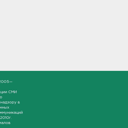
2005—
ации СМИ
но
надзору в
онных
оммуникаций
 2010г.
иалов