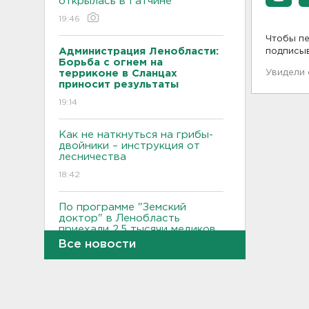
открылась в Гатчине
19:46
Чтобы пе
Администрация Ленобласти:
подписы
Борьба с огнем на
терриконе в Сланцах
Увидели
приносит результаты
19:14
Как не наткнуться на грибы-
двойники – инструкция от
лесничества
18:42
По программе "Земский
доктор" в Ленобласть
приехали 2,5 тысячи медиков
Все новости
18:10
Признать и позволить.
Индийский гуру дал советы
по борьбе с выгоранием