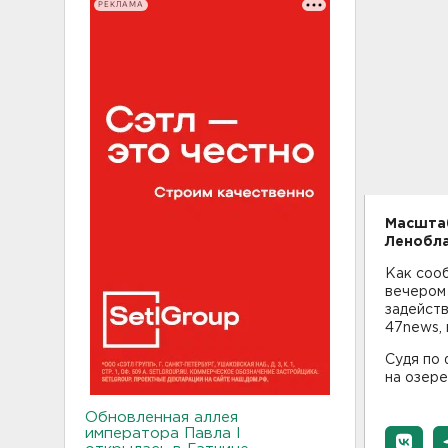
РЕКЛАМА
Масштаб
Ленобла
Как соо
вечером 
задейств
47news, 
Судя по 
на озере
Обновленная аллея
императора Павла I