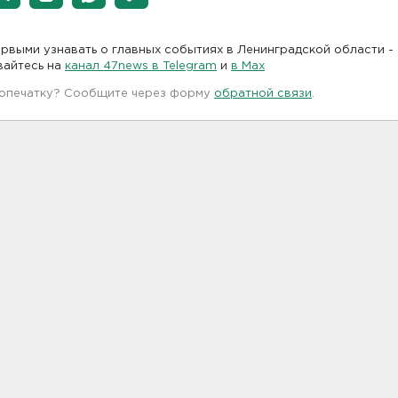
рвыми узнавать о главных событиях в Ленинградской области -
вайтесь на
канал 47news в Telegram
и
в Maх
 опечатку? Сообщите через форму
обратной связи
.