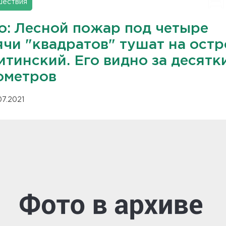
шествия
о: Лесной пожар под четыре
ячи "квадратов" тушат на остр
тинский. Его видно за десятк
ометров
07.2021