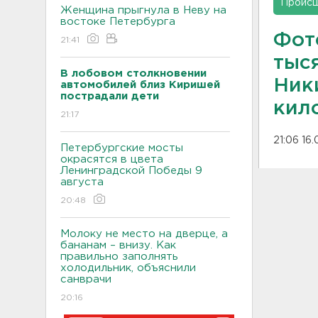
Проис
Женщина прыгнула в Неву на
востоке Петербурга
Фот
21:41
тыс
В лобовом столкновении
Ники
автомобилей близ Киришей
пострадали дети
кил
21:17
21:06 16.
Петербургские мосты
окрасятся в цвета
Ленинградской Победы 9
августа
20:48
Молоку не место на дверце, а
бананам – внизу. Как
правильно заполнять
холодильник, объяснили
санврачи
20:16