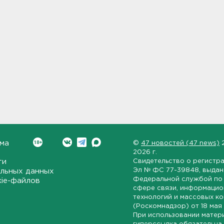
ма
©
47 новостей (47 news)
2026 г.
ти
Свидетельство о регистр
Эл № ФС 77-39848
, выда
льных данных
Федеральной службой по 
kie-файлов
сфере связи, информаци
технологий и массовых к
(Роскомнадзор) от
18 мая
При использовании матер