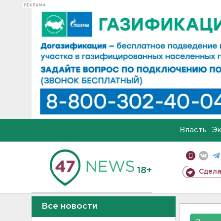
РЕКЛАМА
Власть
Э
18+
Сдела
Все новости