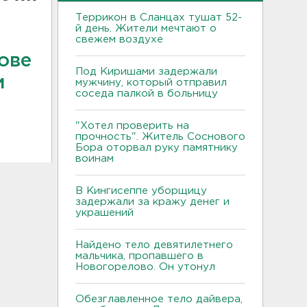
Террикон в Сланцах тушат 52-
й день. Жители мечтают о
свежем воздухе
ове
Под Киришами задержали
и
мужчину, который отправил
соседа палкой в больницу
"Хотел проверить на
прочность". Житель Соснового
Бора оторвал руку памятнику
воинам
В Кингисеппе уборщицу
задержали за кражу денег и
украшений
Найдено тело девятилетнего
мальчика, пропавшего в
Новогорелово. Он утонул
Обезглавленное тело дайвера,