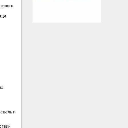
нтов с
еще
ых
едель и
ствий