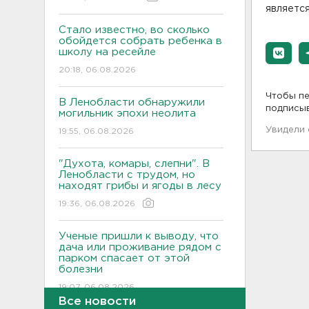
является
Стало известно, во сколько
обойдется собрать ребенка в
школу на ресейле
20:18, 06.08.2026
Чтобы пе
В Ленобласти обнаружили
подписы
могильник эпохи неолита
Увидели
19:55, 06.08.2026
"Духота, комары, слепни". В
Ленобласти с трудом, но
находят грибы и ягоды в лесу
19:36, 06.08.2026
Ученые пришли к выводу, что
дача или проживание рядом с
парком спасает от этой
болезни
19:07, 06.08.2026
Все новости