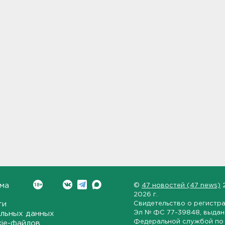
ма
©
47 новостей (47 news)
2026 г.
ти
Свидетельство о регистр
Эл № ФС 77-39848
, выда
льных данных
Федеральной службой по 
kie-файлов