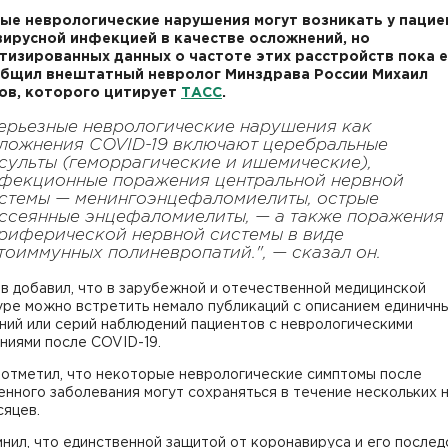
ые неврологические нарушения могут возникать у пацие
ирусной инфекцией в качестве осложнений, но
тизированных данных о частоте этих расстройств пока 
общил внештатный невролог Минздрава России Михаил
ов, которого цитирует
ТАСС
.
ерьезные неврологические нарушения как
ложнения COVID-19 включают церебральные
сульты (геморрагические и ишемические),
фекционные поражения центральной нервной
стемы — менингоэнцефаломиелиты, острые
ссеянные энцефаломиелиты, — а также поражения
риферической нервной системы в виде
тоиммунных полиневропатий.", — сказал он.
в добавил, что в зарубежной и отечественной медицинской
уре можно встретить немало публикаций с описанием единичн
ний или серий наблюдений пациентов с неврологическими
ниями после COVID-19.
 отметил, что некоторые неврологические симптомы после
нного заболевания могут сохраняться в течение нескольких н
сяцев.
нил, что единственной защитой от коронавируса и его послед