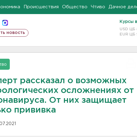
кономика
Происшествия
Общество
Чтиво
Дачное дел
Курсы 
USD ЦБ
ть новость
EUR ЦБ
тво
перт рассказал о возможных
рологических осложнениях от
онавируса. От них защищает
ько прививка
.07.2021