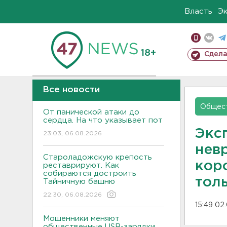
Власть
Э
18+
Сдела
Все новости
Общес
От панической атаки до
сердца. На что указывает пот
Экс
23:03, 06.08.2026
нев
Староладожскую крепость
кор
реставрируют. Как
собираются достроить
тол
Тайничную башню
22:30, 06.08.2026
15:49 02
Мошенники меняют
общественные USB-зарядки.