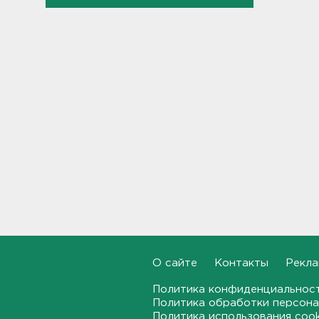
Для иностранных
абитуриентов хотят ввести
экзамен по русскому
18:49, 06.08.2026
Смертельное ДТП
произошло на КАД у Низино
18:23, 06.08.2026
Наезд моторной лодки на
матрас с детьми в
Ленобласти стал уголовным
делом
18:22, 06.08.2026
Фермеры в Ленобласти
смогут получить до 8 млн
рублей на развитие
О сайте
Контакты
Рекла
хозяйства
18:07, 06.08.2026
Политика конфиденциальнос
Политика обработки персона
Политика использования coo