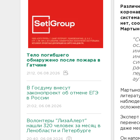
Различн
коронав
система
нет, со
Мартын
"С
ос
ин
Тело погибшего
ин
обнаружено после пожара в
си
Гатчине
ра
пе
21:12, 06.08.2026
ау
В Госдуму внесут
Мартыно
законопроект об отмене ЕГЭ
литерат
в России
наблюде
21:02, 06.08.2026
осложне
Эксперт
Волонтеры "ЛизаАлерт"
перенесе
нашли 320 человек за месяц в
даже ме
Ленобласти и Петербурге
Он напом
20:40, 06.08.2026