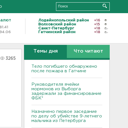
о
валют
Лодейнопольский район
+16
Волховский район
+15
81.41
Санкт-Петербург
+18
94.06
Гатчинский район
+18
Темы дня
Что читают
3265
Тело погибшего обнаружено
после пожара в Гатчине
Руководителя ячейки
мормонов из Выборга
задержали за финансирование
ФБК*
Назначено первое заседание
по делу об убийстве 9-летнего
мальчика из Петербурга