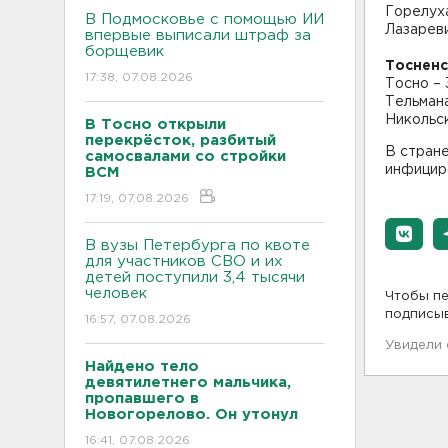
Горелуха
В Подмосковье с помощью ИИ
Лазареви
впервые выписали штраф за
борщевик
Тосненс
17:38, 07.08.2026
Тосно – 
Тельмана
Никольск
В Тосно открыли
перекрёсток, разбитый
В стран
самосвалами со стройки
инфициро
ВСМ
17:19, 07.08.2026
В вузы Петербурга по квоте
для участников СВО и их
детей поступили 3,4 тысячи
человек
Чтобы пе
подписы
16:57, 07.08.2026
Увидели
Найдено тело
девятилетнего мальчика,
пропавшего в
Новогорелово. Он утонул
16:41, 07.08.2026