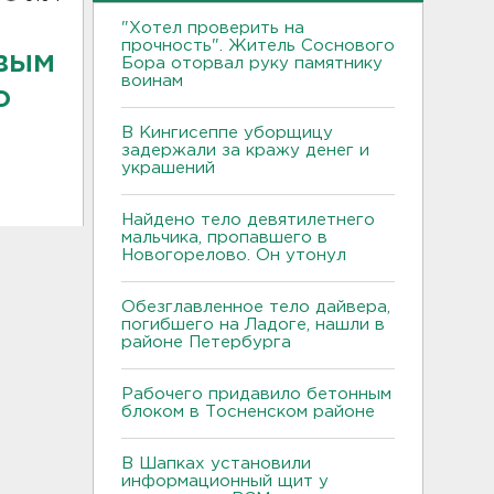
"Хотел проверить на
прочность". Житель Соснового
овым
Бора оторвал руку памятнику
воинам
о
В Кингисеппе уборщицу
задержали за кражу денег и
украшений
Найдено тело девятилетнего
мальчика, пропавшего в
Новогорелово. Он утонул
Обезглавленное тело дайвера,
погибшего на Ладоге, нашли в
районе Петербурга
Рабочего придавило бетонным
блоком в Тосненском районе
В Шапках установили
информационный щит у