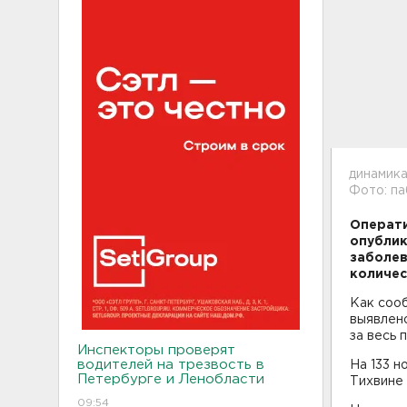
динамика
Фото: па
Операти
опублик
заболев
количес
Как сооб
выявлен
за весь 
Инспекторы проверят
водителей на трезвость в
На 133 н
Петербурге и Ленобласти
Тихвине 
09:54