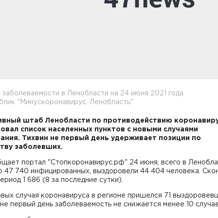
 заболеваемости в Ленобласти на 24 июня 2021 года
блик "Минускоронавирус. Ленобласть"
вный штаб Ленобласти по противодействию коронавир
овал список населенных пунктов с новыми случаями
ания. Тихвин не первый день удерживает позиции по
тву заболевших.
щает портал "Стопкоронавирус.рф" 24 июня, всего в Ленобл
о 47 740 инфицированных, выздоровели 44 404 человека. Ско
период 1 686 (8 за последние сутки).
овых случая коронавируса в регионе пришелся 71 выздоровев
не первый день заболеваемость не снижается менее 10 случае