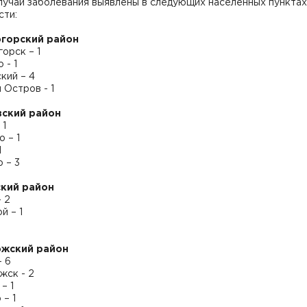
лучаи заболевания выявлены в следующих населенных пунктах
сти:
горский район
орск – 1
 - 1
кий – 4
 Остров - 1
ский район
 1
 – 1
1
 – 3
кий район
 2
й – 1
ожский район
– 6
жск - 2
– 1
– 1