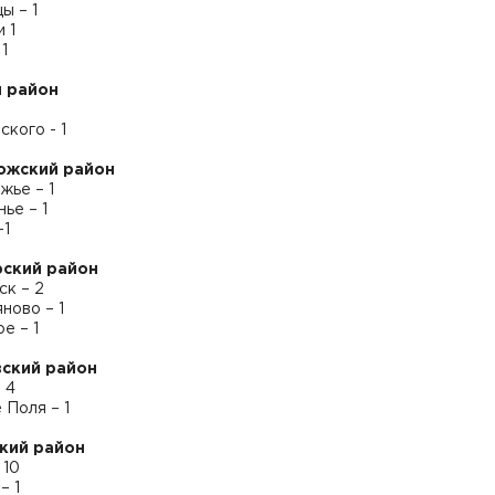
ы – 1
 1
1
 район
кого - 1
ожский район
жье – 1
ье – 1
-1
ский район
ск – 2
ново – 1
е – 1
ский район
 4
Поля – 1
кий район
 10
– 1