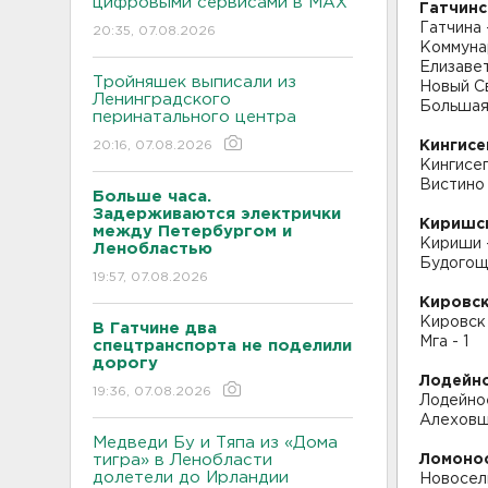
цифровыми сервисами в МАХ
Гатчинс
Гатчина 
20:35, 07.08.2026
Коммуна
Елизавет
Тройняшек выписали из
Новый Св
Ленинградского
Большая 
перинатального центра
20:16, 07.08.2026
Кингисе
Кингисеп
Вистино 
Больше часа.
Задерживаются электрички
Киришс
между Петербургом и
Кириши 
Ленобластью
Будогощь
19:57, 07.08.2026
Кировск
Кировск 
В Гатчине два
Мга - 1
спецтранспорта не поделили
дорогу
Лодейн
19:36, 07.08.2026
Лодейно
Алеховщи
Медведи Бу и Тяпа из «Дома
тигра» в Ленобласти
Ломоно
долетели до Ирландии
Новосель