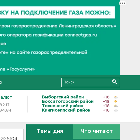
о
валют
Выборгский район
+16
Бокситогорский район
+18
82.17
Тосненский район
+18
94.84
Кингисеппский район
+16
Темы дня
Что читают
5104