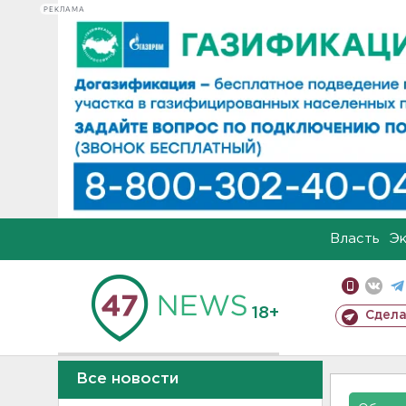
РЕКЛАМА
Власть
Э
18+
Сдела
Все новости