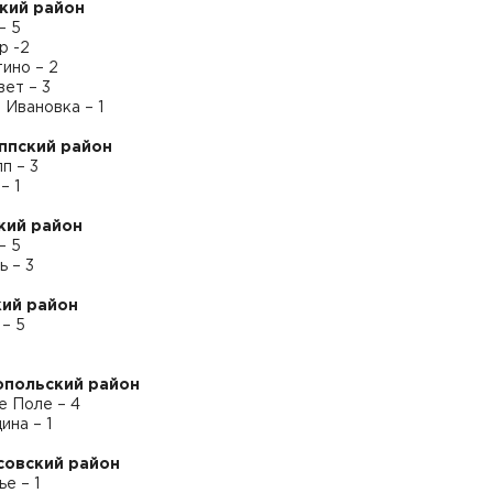
кий район
– 5
р -2
ино – 2
ет – 3
Ивановка – 1
ппский район
п – 3
– 1
кий район
– 5
 – 3
ий район
– 5
опольский район
е Поле – 4
на – 1
совский район
е – 1