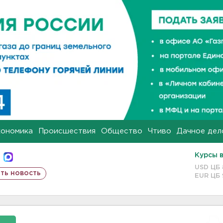
кономика
Происшествия
Общество
Чтиво
Дачное дел
Курсы 
USD ЦБ
ть новость
EUR ЦБ