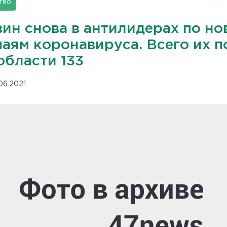
тво
вин снова в антилидерах по н
чаям коронавируса. Всего их п
области 133
.06.2021