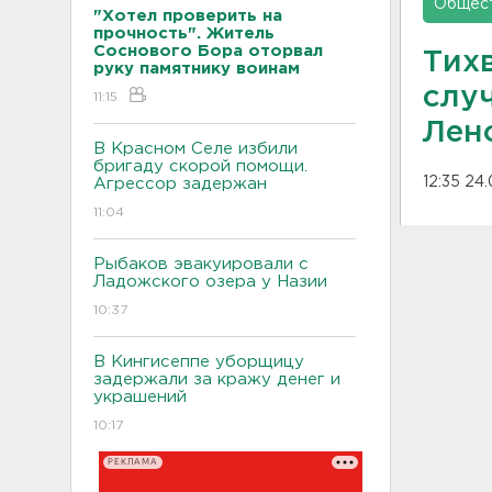
Общес
"Хотел проверить на
прочность". Житель
Соснового Бора оторвал
Тих
руку памятнику воинам
слу
11:15
Лен
В Красном Селе избили
бригаду скорой помощи.
12:35 24
Агрессор задержан
11:04
Рыбаков эвакуировали с
Ладожского озера у Назии
10:37
В Кингисеппе уборщицу
задержали за кражу денег и
украшений
10:17
РЕКЛАМА