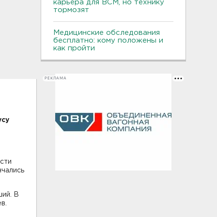
карьера для ВСМ, но технику
тормозят
Медицинские обследования
бесплатно: кому положены и
как пройти
РЕКЛАМА
усу
асти
нчались
ший. В
в.