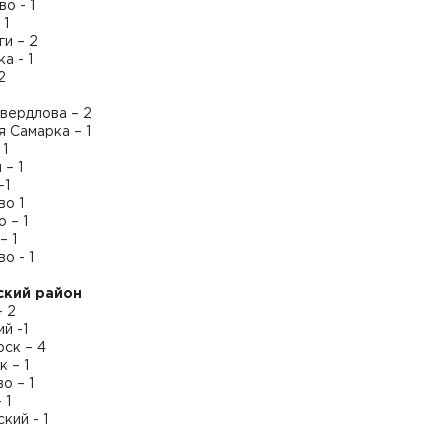
о - 1
 1
и – 2
а - 1
2
 Свердлова – 2
 Самарка – 1
 1
– 1
-1
во 1
 – 1
– 1
о - 1
ский район
– 2
й -1
ск – 4
 – 1
о – 1
 1
кий - 1