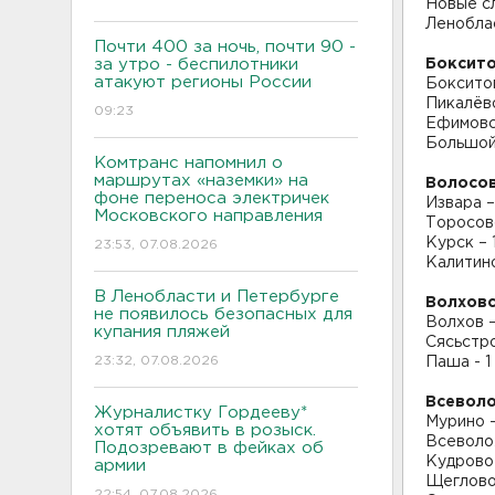
Новые с
Ленобла
Почти 400 за ночь, почти 90 -
за утро - беспилотники
Боксито
атакуют регионы России
Бокситог
Пикалёво
09:23
Ефимовс
Большой
Комтранс напомнил о
маршрутах «наземки» на
Волосов
фоне переноса электричек
Извара –
Московского направления
Торосово
Курск – 
23:53, 07.08.2026
Калитино
В Ленобласти и Петербурге
Волховс
не появилось безопасных для
Волхов –
купания пляжей
Сясьстро
23:32, 07.08.2026
Паша - 1
Всевол
Журналистку Гордееву*
Мурино 
хотят объявить в розыск.
Всеволо
Подозревают в фейках об
Кудрово 
армии
Щеглово 
22:54, 07.08.2026