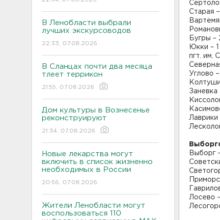
Сертолов
Старая –
Вартемяг
В Ленобласти выбрали
Романовк
лучших экскурсоводов
Бугры – 
22:33, 07.08.2026
Юкки – 1
пгт. им.
Северная
В Сланцах почти два месяца
Углово –
тлеет террикон
Колтуши 
21:55, 07.08.2026
Заневка 
Киссоло
Касимово
Дом культуры в Вознесенье
реконструируют
Лаврики 
Лесколов
21:34, 07.08.2026
Выборг
Выборг 
Новые лекарства могут
включить в список жизненно
Советски
необходимых в России
Светогор
Приморск
20:56, 07.08.2026
Гаврилов
Лосево –
Жители Ленобласти могут
Лесогорс
воспользоваться 110