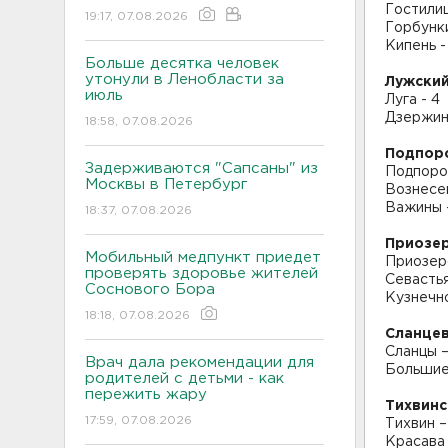
Гостилиц
19:17, 07.08.2026
Горбунки
Кипень - 
Больше десятка человек
утонули в Ленобласти за
Лужский
июль
Луга - 4
Дзержинс
18:58, 07.08.2026
Подпор
Задерживаются "Сапсаны" из
Подпоро
Москвы в Петербург
Вознесен
Важины 
18:37, 07.08.2026
Приозер
Мобильный медпункт приедет
Приозер
проверять здоровье жителей
Севастья
Соснового Бора
Кузнечно
18:18, 07.08.2026
Сланцев
Сланцы –
Врач дала рекомендации для
Большие 
родителей с детьми - как
пережить жару
Тихвинс
17:59, 07.08.2026
Тихвин –
Красава 