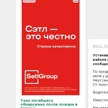
РЕКЛАМА
Фото: Pi
Устанав
районе 
сообщил
По предв
июня у д
Неустан
От полу
Водитель
Известно
Тело погибшего
обнаружено после пожара в
Решаетс