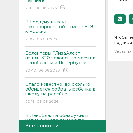
Гатчине
21:12, 06.08.2026
В Госдуму внесут
законопроект об отмене ЕГЭ
в России
Чтобы пе
21:02, 06.08.2026
подписы
Увидели
Волонтеры "ЛизаАлерт"
нашли 320 человек за месяц в
Ленобласти и Петербурге
20:40, 06.08.2026
Стало известно, во сколько
обойдется собрать ребенка в
школу на ресейле
20:18, 06.08.2026
В Ленобласти обнаружили
могильник эпохи неолита
Все новости
19:55, 06.08.2026