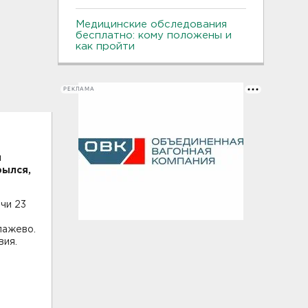
Медицинские обследования
бесплатно: кому положены и
как пройти
РЕКЛАМА
м
рылся,
чи 23
лажево.
вия.