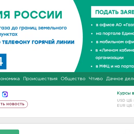
кономика
Происшествия
Общество
Чтиво
Дачное дел
Курсы 
USD ЦБ
ть новость
EUR ЦБ