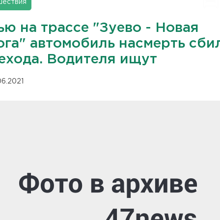
шествия
ю на трассе "Зуево - Новая
ога" автомобиль насмерть сби
ехода. Водителя ищут
06.2021