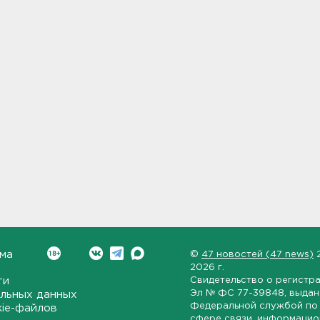
ма
©
47 новостей (47 news)
2026 г.
ти
Свидетельство о регистр
Эл № ФС 77-39848
, выда
льных данных
Федеральной службой по 
kie-файлов
сфере связи, информаци