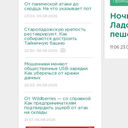
Проис
От панической атаки до
сердца. На что указывает пот
Ночь
23:03, 06.08.2026
Лад
Староладожскую крепость
пеш
реставрируют. Как
собираются достроить
Тайничную башню
11:06 23.
22:30, 06.08.2026
Мошенники меняют
общественные USB-зарядки.
Как уберечься от кражи
данных
22:02, 06.08.2026
От Wildberries — со справкой.
Как предпринимателям
подтвердить ущерб от атак
на склады
21:37, 06.08.2026