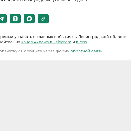
рвыми узнавать о главных событиях в Ленинградской области -
вайтесь на
канал 47news в Telegram
и
в Maх
 опечатку? Сообщите через форму
обратной связи
.