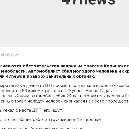
xabay.com
ливаются обстоятельства аварии на трассе в Киришско
Ленобласти. Автомобилист сбил молодого человека и ск
и 47news в правоохранительных органах.
арительным данным, ДТП произошло в начале второго часа но
еревни на 66 километре трассы "Зуево - Новая Ладога".
овленный пока автомобиль сбил 23-летнего жителя деревни Г
ченных травм молодой человек скончался на месте происшест
 уехал с места ДТП, его ищут.
, что погибший работал грузчиком в "Пятёрочке".
я вопрос о возбуждении уголовного дела.