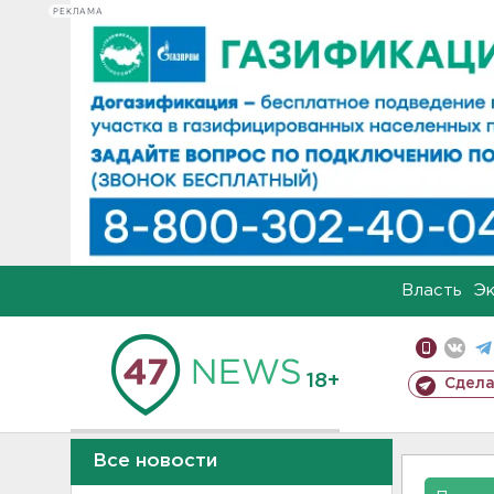
РЕКЛАМА
Власть
Э
18+
Сдела
Все новости