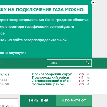
о
валют
Сосновоборский округ
+18
Подпорожский район
+17
81.41
Ломоносовский район
+19
94.06
Тосненский район
+19
Темы дня
Что читают
3623