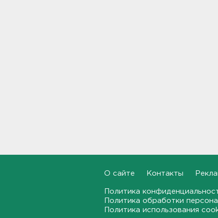
"Духота, комары, слепни". В
Ленобласти с трудом, но
находят грибы и ягоды в лесу
19:36, 06.08.2026
Ученые пришли к выводу, что
дача или проживание рядом с
парком спасает от этой
болезни
19:07, 06.08.2026
Для иностранных
абитуриентов хотят ввести
экзамен по русскому
18:49, 06.08.2026
О сайте
Контакты
Рекла
Смертельное ДТП
произошло на КАД у Низино
Политика конфиденциальнос
18:23, 06.08.2026
Политика обработки персона
Политика использования coo