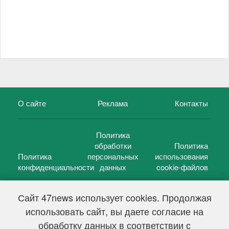
О сайте
Реклама
Контакты
Политика
обработки
Политика
Политика
персональных
использования
конфиденциальности
данных
cookie-файлов
Сайт 47news использует cookies. Продолжая
использовать сайт, вы даете согласие на
©
47 новостей (47 news)
2005 — 2026 г.
обработку данных в соответствии с
Свидетельство о регистрации СМИ Эл № ФС 77-39848, выдано