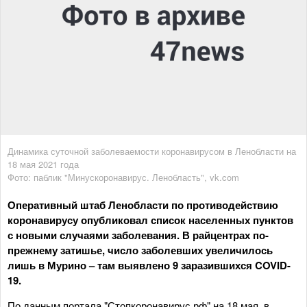
Динамика суточной заболеваемости коронавирусом в Ленобласти на
18 мая 2021 года
Фото: паблик "Минускоронавирус. Ленобласть", vk.com
Оперативный штаб Ленобласти по противодействию
коронавирусу опубликовал список населенных пунктов
с новыми случаями заболевания. В райцентрах по-
прежнему затишье, число заболевших увеличилось
лишь в Мурино – там выявлено 9 заразившихся COVID-
19.
По данным портала "Стопкоронавирус.рф" на 18 мая, в