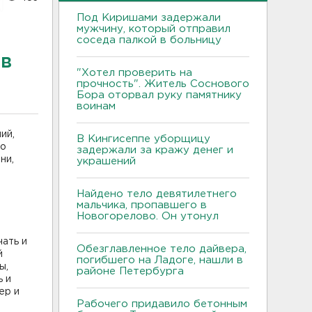
Под Киришами задержали
мужчину, который отправил
соседа палкой в больницу
ов
"Хотел проверить на
прочность". Житель Соснового
Бора оторвал руку памятнику
воинам
ий,
В Кингисеппе уборщицу
го
задержали за кражу денег и
ни,
украшений
Найдено тело девятилетнего
мальчика, пропавшего в
Новогорелово. Он утонул
чать и
Обезглавленное тело дайвера,
й
погибшего на Ладоге, нашли в
ы,
районе Петербурга
ь и
ер и
Рабочего придавило бетонным