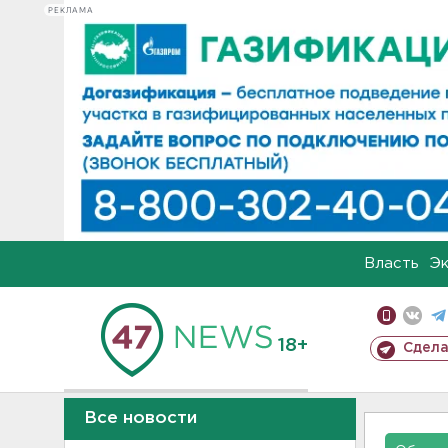
РЕКЛАМА
Власть
Э
18+
Сдела
Все новости