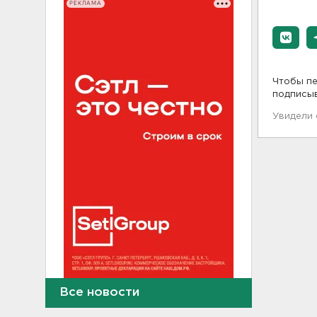
РЕКЛАМА
Чтобы пе
подписы
Увидели
Все новости
Рыбаков эвакуировали с
Ладожского озера у Назии