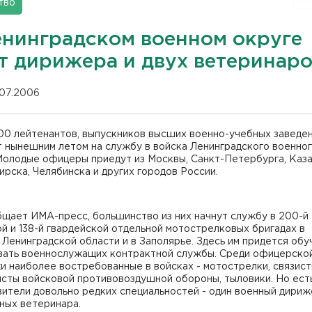
тво
енинградском военном округе
т дирижера и двух ветеринар
.07.2006
00 лейтенантов, выпускников высших военно-учебных заведен
т нынешним летом на службу в войска Ленинградского военно
Молодые офицеры приедут из Москвы, Санкт-Петербурга, Каза
рска, Челябинска и других городов России.
бщает ИМА-пресс, большинство из них начнут службу в 200-й
й и 138-й гвардейской отдельной мотострелковых бригадах в
Ленинградской области и в Заполярье. Здесь им придется обу
вать военнослужащих контрактной службы. Среди офицерско
 наиболее востребованные в войсках - мотострелки, связист
сты войсковой противовоздушной обороны, тыловики. Но ест
ители довольно редких специальностей - один военный дириж
ных ветеринара.