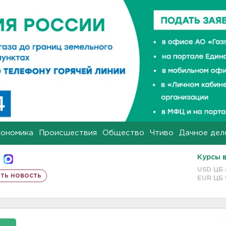
кономика
Происшествия
Общество
Чтиво
Дачное дел
Курсы 
USD ЦБ
ть новость
EUR ЦБ