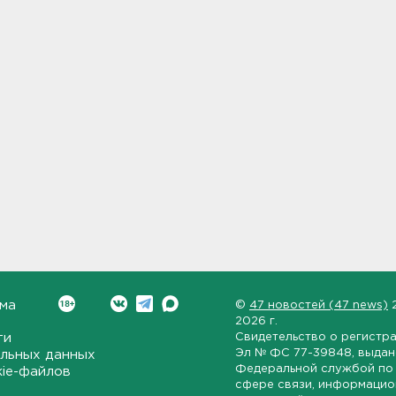
ма
©
47 новостей (47 news)
2026 г.
ти
Свидетельство о регистр
Эл № ФС 77-39848
, выда
льных данных
Федеральной службой по 
kie-файлов
сфере связи, информаци