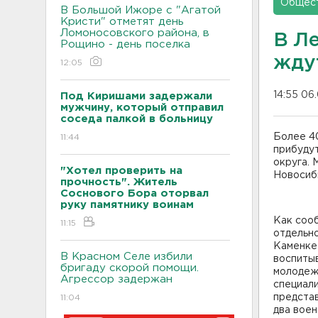
Общес
В Большой Ижоре с "Агатой
Кристи" отметят день
Ломоносовского района, в
В Л
Рощино - день поселка
жду
12:05
14:55 06
Под Киришами задержали
мужчину, который отправил
соседа палкой в больницу
Более 4
11:44
прибуду
округа. 
"Хотел проверить на
Новосиби
прочность". Житель
Соснового Бора оторвал
руку памятнику воинам
Как соо
11:15
отдельно
Каменке 
В Красном Селе избили
воспиты
бригаду скорой помощи.
молодежи
Агрессор задержан
специали
представ
11:04
два воен