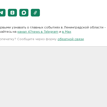
рвыми узнавать о главных событиях в Ленинградской области -
вайтесь на
канал 47news в Telegram
и
в Maх
 опечатку? Сообщите через форму
обратной связи
.