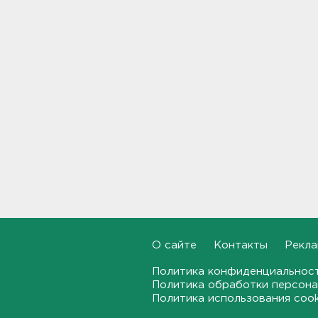
10:37
В Кингисеппе уборщицу
задержали за кражу денег и
украшений
10:17
Инспекторы проверят
водителей на трезвость в
Петербурге и Ленобласти
09:54
Почти 400 за ночь, почти 90 -
за утро - беспилотники
атакуют регионы России
09:23
О сайте
Контакты
Рекла
Комтранс напомнил о
Политика конфиденциальнос
маршрутах «наземки» на
Политика обработки персона
фоне переноса электричек
Политика использования coo
Московского направления
23:53, 07.08.2026