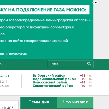
о
валют
Выборгский район
+18
Лодейнопольский район
+19
82.17
Волосовский район
+18
94.84
Бокситогорский район
+19
Темы дня
Что читают
483