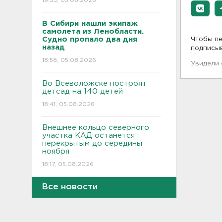
19:35, 05.08.2026
В Сибири нашли экипаж
самолета из Ленобласти.
Судно пропало два дня
Чтобы пе
назад
подписы
18:58, 05.08.2026
Увидели
Во Всеволожске построят
детсад на 140 детей
18:41, 05.08.2026
Внешнее кольцо северного
участка КАД останется
перекрытым до середины
ноября
18:17, 05.08.2026
Все новости
Полкило мефедрона нашли
дома у 25-летнего
петербуржца
17:53, 05.08.2026