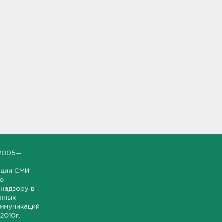
2005—
ации СМИ
но
надзору в
онных
оммуникаций
 2010г.