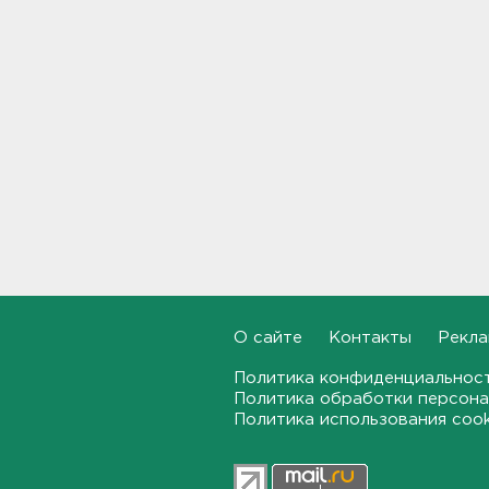
Сборная России с
синхронисткой из
Ленобласти взяла золото на
чемпионате Европы
17:34, 05.08.2026
Жару в Ленобласти разбавят
грозы и ветер до 15 м/с
17:20, 05.08.2026
В Петербурге выписали
штраф за оскорбления в
переписке
17:02, 05.08.2026
О сайте
Контакты
Рекла
Политика конфиденциальнос
Квартиры над барами как
Политика обработки персона
прикрытие: админа колл-
центров мошенников
Политика использования coo
вычислили в Петербурге
16:44, 05.08.2026