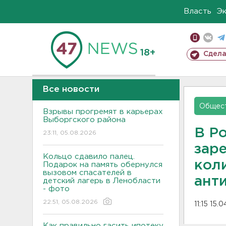
Власть
Э
18+
Сдела
Все новости
Общес
Взрывы прогремят в карьерах
Выборгского района
В Р
23:11, 05.08.2026
зар
Кольцо сдавило палец.
кол
Подарок на память обернулся
вызовом спасателей в
ант
детский лагерь в Ленобласти
- фото
22:51, 05.08.2026
11:15 15.
Как правильно гасить ипотеку