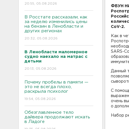
20:55, 05.08.2026
ФБУН НИ
Роспотр
Российс
В Росстате рассказали, как
за неделю изменились цены
количес
на бензин в Ленобласти и
CoV-2.
других регионах
Как в че
20:32, 05.08.2026
Роспотре
необходи
SARS-CoV
В Ленобласти маломерное
судно наехало на матрас с
образова
детьми
иммуните
20:13, 05.08.2026
Данный т
позволяе
сыворот
Почему пробелы в памяти —
это не всегда плохо,
С помощ
раскрыла психолог
выраженн
19:54, 05.08.2026
очень вы
о допол
Обезглавленное тело
Набор р
дайвера продолжают искать
в Ладоге