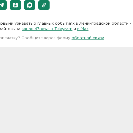
рвыми узнавать о главных событиях в Ленинградской области -
вайтесь на
канал 47news в Telegram
и
в Maх
 опечатку? Сообщите через форму
обратной связи
.