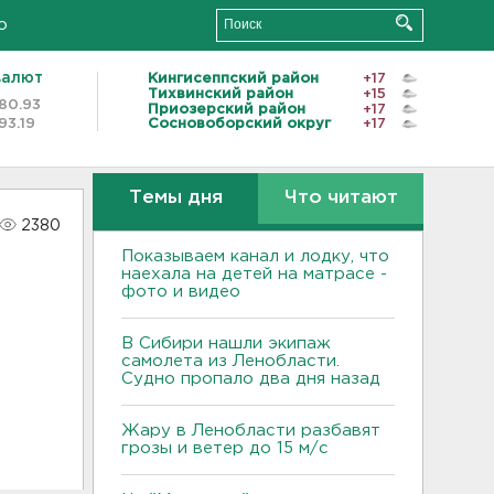
о
валют
Кингисеппский район
+17
Тихвинский район
+15
80.93
Приозерский район
+17
93.19
Сосновоборский округ
+17
Темы дня
Что читают
2380
Показываем канал и лодку, что
наехала на детей на матрасе -
фото и видео
В Сибири нашли экипаж
самолета из Ленобласти.
Судно пропало два дня назад
Жару в Ленобласти разбавят
грозы и ветер до 15 м/с