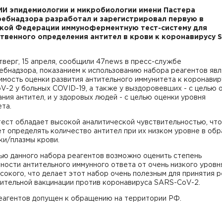
И эпидемиологии и микробиологии имени Пастера
ебнадзора разработал и зарегистрировал первую в
кой Федерации иммуноферментную тест-систему для
твенного определения антител в крови к коронавирусу 
тверг, 15 апреля, сообщили 47news в пресс-службе
бнадзора, показанием к использованию набора реагентов яв
мость оценки развития антительного иммунитета к коронавир
-2 у больных COVID-19, а также у выздоровевших - с целью 
ния антител, и у здоровых людей - с целью оценки уровня
та.
ест обладает высокой аналитической чувствительностью, что
т определять количество антител при их низком уровне в обр
ки/плазмы крови.
ью данного набора реагентов возможно оценить степень
ости антительного иммунного ответа от очень низкого уровн
сокого, что делает этот набор очень полезным для принятия 
нительной вакцинации против коронавируса SARS-CoV-2.
еагентов допущен к обращению на территории РФ.