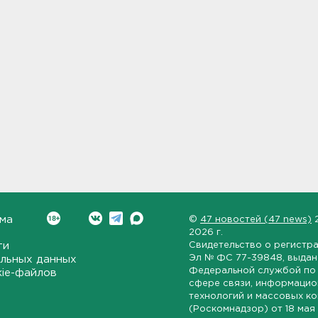
ма
©
47 новостей (47 news)
2026 г.
ти
Свидетельство о регистр
Эл № ФС 77-39848
, выда
льных данных
Федеральной службой по 
kie-файлов
сфере связи, информаци
технологий и массовых к
(Роскомнадзор) от
18 мая