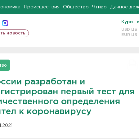
кономика
Происшествия
Общество
Чтиво
Дачное дел
Курсы 
USD ЦБ
ть новость
EUR ЦБ
тво
оссии разработан и
егистрирован первый тест для
ичественного определения
ител к коронавирусу
04.2021