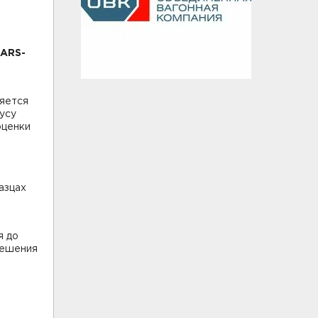
SARS-
ляется
усу
оценки
азцах
я до
решения