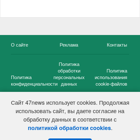
О сайте
Реклама
Контакты
Политика
обработки
Политика
Политика
персональных
использования
конфиденциальности
данных
cookie-файлов
Сайт 47news использует cookies. Продолжая
использовать сайт, вы даете согласие на
©
47 новостей (47 news)
2005 — 2026 г.
обработку данных в соответствии с
Свидетельство о регистрации СМИ Эл № ФС 77-39848, выдано
Федеральной службой по надзору в сфере связи,
.
политикой обработки cookies
информационных технологий и массовых коммуникаций
(Роскомнадзор) от 18 мая 2010г.