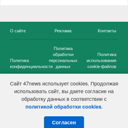
О сайте
Реклама
Контакты
Политика
обработки
Политика
Политика
персональных
использования
конфиденциальности
данных
cookie-файлов
Сайт 47news использует cookies. Продолжая
использовать сайт, вы даете согласие на
©
47 новостей (47 news)
2005 — 2026 г.
обработку данных в соответствии с
Свидетельство о регистрации СМИ Эл № ФС 77-39848, выдано
Федеральной службой по надзору в сфере связи,
.
политикой обработки cookies
информационных технологий и массовых коммуникаций
(Роскомнадзор) от 18 мая 2010г.
Согласен