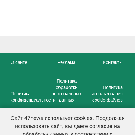
О сайте
Реклама
Контакты
Политика
обработки
Политика
Политика
персональных
использования
конфиденциальности
данных
cookie-файлов
Сайт 47news использует cookies. Продолжая
использовать сайт, вы даете согласие на
©
47 новостей (47 news)
2005 — 2026 г.
обработку данных в соответствии с
Свидетельство о регистрации СМИ Эл № ФС 77-39848, выдано