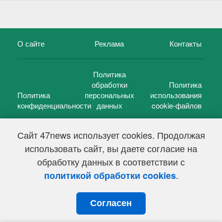
О сайте
Реклама
Контакты
Политика
обработки
Политика
Политика
персональных
использования
конфиденциальности
данных
cookie-файлов
Сайт 47news использует cookies. Продолжая
использовать сайт, вы даете согласие на
©
47 новостей (47 news)
2005 — 2026 г.
обработку данных в соответствии с
Свидетельство о регистрации СМИ Эл № ФС 77-39848, выдано
Федеральной службой по надзору в сфере связи,
.
политикой обработки cookies
информационных технологий и массовых коммуникаций
(Роскомнадзор) от 18 мая 2010г.
Согласен