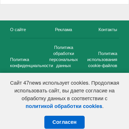
О сайте
Реклама
Контакты
Политика
обработки
Политика
Политика
персональных
использования
конфиденциальности
данных
cookie-файлов
Сайт 47news использует cookies. Продолжая
использовать сайт, вы даете согласие на
©
47 новостей (47 news)
2005 — 2026 г.
обработку данных в соответствии с
Свидетельство о регистрации СМИ Эл № ФС 77-39848, выдано
Федеральной службой по надзору в сфере связи,
.
политикой обработки cookies
информационных технологий и массовых коммуникаций
(Роскомнадзор) от 18 мая 2010г.
Согласен