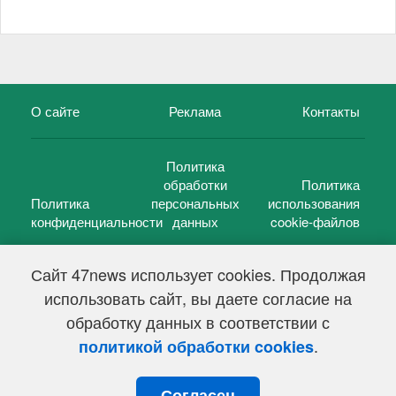
О сайте
Реклама
Контакты
Политика
обработки
Политика
Политика
персональных
использования
конфиденциальности
данных
cookie-файлов
Сайт 47news использует cookies. Продолжая
использовать сайт, вы даете согласие на
©
47 новостей (47 news)
2005 — 2026 г.
обработку данных в соответствии с
Свидетельство о регистрации СМИ Эл № ФС 77-39848, выдано
Федеральной службой по надзору в сфере связи,
.
политикой обработки cookies
информационных технологий и массовых коммуникаций
(Роскомнадзор) от 18 мая 2010г.