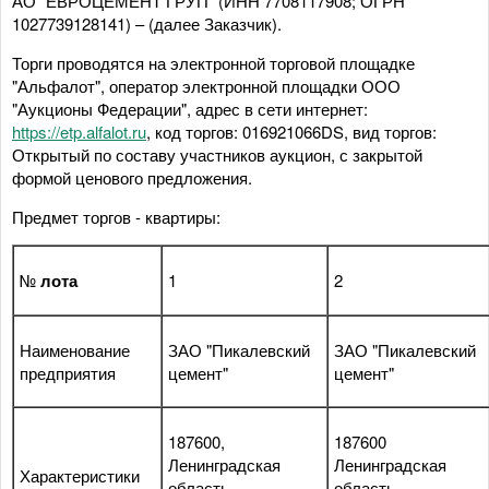
АО "ЕВРОЦЕМЕНТ ГРУП" (ИНН 7708117908; ОГРН
1027739128141) – (далее Заказчик).
Торги проводятся на электронной торговой площадке
"Альфалот", оператор электронной площадки ООО
"Аукционы Федерации", адрес в сети интернет:
https://etp.alfalot.ru
, код торгов: 016921066DS, вид торгов:
Открытый по составу участников аукцион, с закрытой
формой ценового предложения.
Предмет торгов - квартиры:
№
лота
1
2
Наименование
ЗАО "Пикалевский
ЗАО "Пикалевский
предприятия
цемент"
цемент"
187600,
187600
Ленинградская
Ленинградская
Характеристики
область,
область,