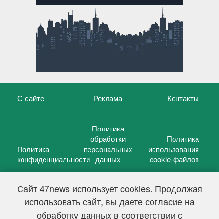
О сайте
Реклама
Контакты
Политика
обработки
Политика
Политика
персональных
использования
конфиденциальности
данных
cookie-файлов
Сайт 47news использует cookies. Продолжая
использовать сайт, вы даете согласие на
©
47 новостей (47 news)
2005 — 2026 г.
обработку данных в соответствии с
Свидетельство о регистрации СМИ Эл № ФС 77-39848, выдано