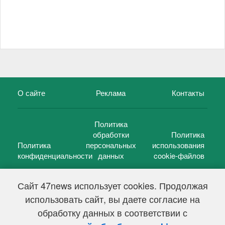
О сайте
Реклама
Контакты
Политика
обработки
Политика
Политика
персональных
использования
конфиденциальности
данных
cookie-файлов
Сайт 47news использует cookies. Продолжая
использовать сайт, вы даете согласие на
©
47 новостей (47 news)
2005 — 2026 г.
обработку данных в соответствии с
Свидетельство о регистрации СМИ Эл № ФС 77-39848, выдано
Федеральной службой по надзору в сфере связи,