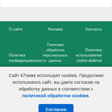
О сайте
Реклама
Контакты
Политика
обработки
Политика
Политика
персональных
использования
конфиденциальности
данных
cookie-файлов
Сайт 47news использует cookies. Продолжая
использовать сайт, вы даете согласие на
©
47 новостей (47 news)
2005 — 2026 г.
обработку данных в соответствии с
Свидетельство о регистрации СМИ Эл № ФС 77-39848, выдано
Федеральной службой по надзору в сфере связи,
.
политикой обработки cookies
информационных технологий и массовых коммуникаций
(Роскомнадзор) от 18 мая 2010г.
Согласен