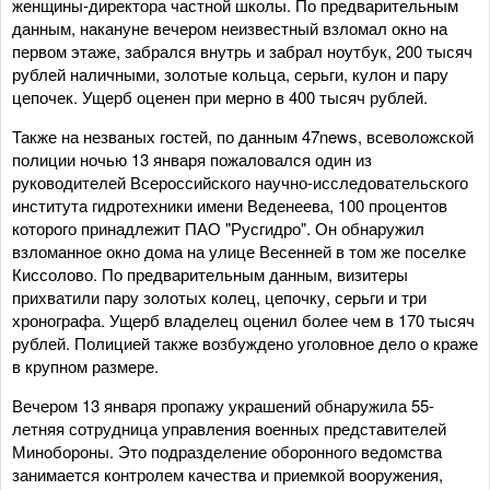
женщины-директора частной школы. По предварительным
данным, накануне вечером неизвестный взломал окно на
первом этаже, забрался внутрь и забрал ноутбук, 200 тысяч
рублей наличными, золотые кольца, серьги, кулон и пару
цепочек. Ущерб оценен при мерно в 400 тысяч рублей.
Также на незваных гостей, по данным 47news, всеволожской
полиции ночью 13 января пожаловался один из
руководителей Всероссийского научно-исследовательского
института гидротехники имени Веденеева, 100 процентов
которого принадлежит ПАО "Русгидро". Он обнаружил
взломанное окно дома на улице Весенней в том же поселке
Киссолово. По предварительным данным, визитеры
прихватили пару золотых колец, цепочку, серьги и три
хронографа. Ущерб владелец оценил более чем в 170 тысяч
рублей. Полицией также возбуждено уголовное дело о краже
в крупном размере.
Вечером 13 января пропажу украшений обнаружила 55-
летняя сотрудница управления военных представителей
Минобороны. Это подразделение оборонного ведомства
занимается контролем качества и приемкой вооружения,