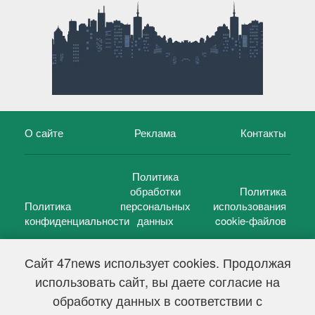
О сайте
Реклама
Контакты
Политика
обработки
Политика
Политика
персональных
использования
конфиденциальности
данных
cookie-файлов
Сайт 47news использует cookies. Продолжая
использовать сайт, вы даете согласие на
©
47 новостей (47 news)
2005 — 2026 г.
обработку данных в соответствии с
Свидетельство о регистрации СМИ Эл № ФС 77-39848, выдано
Федеральной службой по надзору в сфере связи,