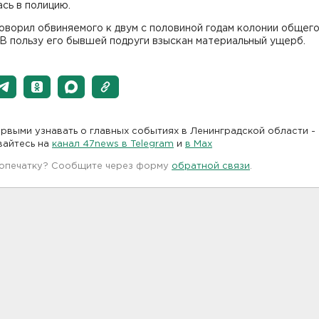
сь в полицию.
оворил обвиняемого к двум с половиной годам колонии общег
В пользу его бывшей подруги взыскан материальный ущерб.
рвыми узнавать о главных событиях в Ленинградской области -
вайтесь на
канал 47news в Telegram
и
в Maх
 опечатку? Сообщите через форму
обратной связи
.