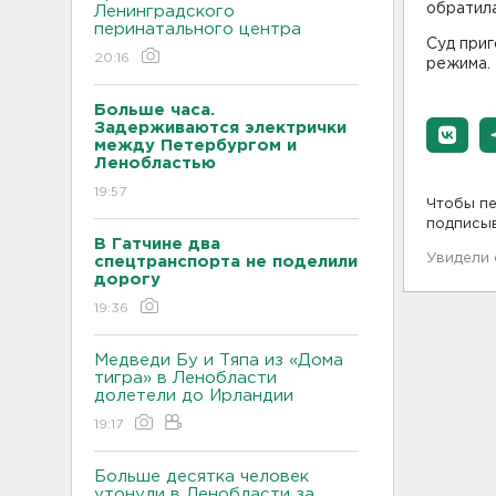
обратила
Ленинградского
перинатального центра
Суд приг
20:16
режима. 
Больше часа.
Задерживаются электрички
между Петербургом и
Ленобластью
19:57
Чтобы пе
подписы
В Гатчине два
Увидели
спецтранспорта не поделили
дорогу
19:36
Медведи Бу и Тяпа из «Дома
тигра» в Ленобласти
долетели до Ирландии
19:17
Больше десятка человек
утонули в Ленобласти за