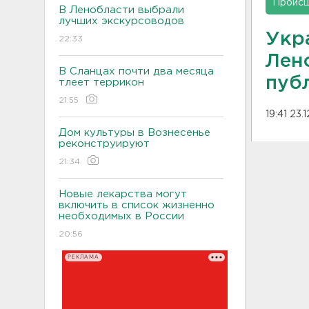
Проис
В Ленобласти выбрали
лучших экскурсоводов
Укр
22:33
Лен
В Сланцах почти два месяца
пуб
тлеет террикон
21:55
19:41 23.
Дом культуры в Вознесенье
реконструируют
21:34
Новые лекарства могут
включить в список жизненно
необходимых в России
20:56
РЕКЛАМА