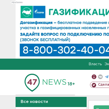
РЕКЛАМА
Власть
Э
18+
Сдела
Все новости