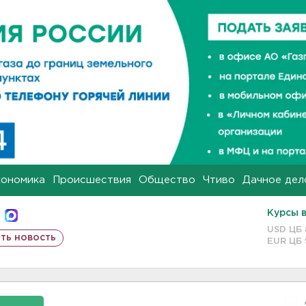
кономика
Происшествия
Общество
Чтиво
Дачное дел
Курсы 
USD ЦБ
ть новость
EUR ЦБ