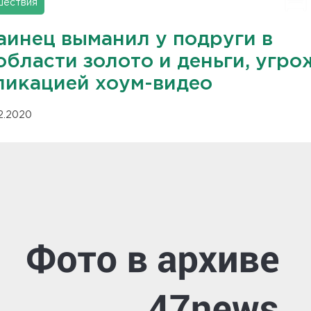
шествия
аинец выманил у подруги в
области золото и деньги, угро
ликацией хоум-видео
12.2020