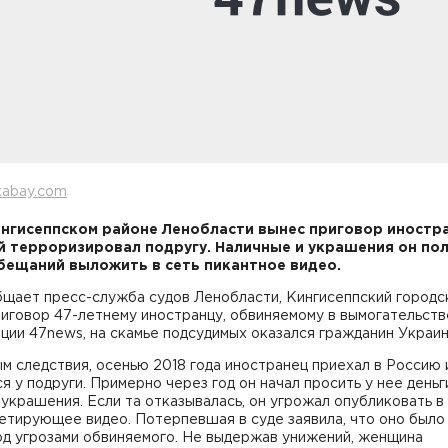
xabay.com
ингисеппском районе Ленобласти вынес приговор иностра
 терроризировал подругу. Наличные и украшения он по
бещаний выложить в сеть пикантное видео.
бщает пресс-служба судов Ленобласти, Кингисеппский городс
иговор 47-летнему иностранцу, обвиняемому в вымогательств
ии 47news, на скамье подсудимых оказался гражданин Украин
м следствия, осенью 2018 года иностранец приехал в Россию 
я у подруги. Примерно через год он начал просить у нее деньг
украшения. Если та отказывалась, он угрожал опубликовать в
етирующее видео. Потерпевшая в суде заявила, что оно было
од угрозами обвиняемого. Не выдержав унижений, женщина