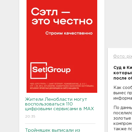
Фото: pi
Суд в К
который
после о
Как соо
вынес пр
информац
Жители Ленобласти могут
воспользоваться 110
По данны
цифровыми сервисами в МАХ
поселилс
20:35
золотые 
компром
также п
Тройняшек выписали из