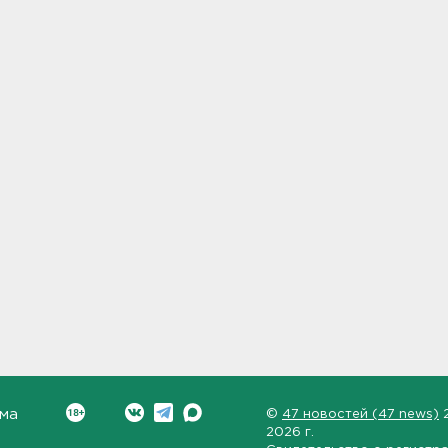
ма
©
47 новостей (47 news)
2026 г.