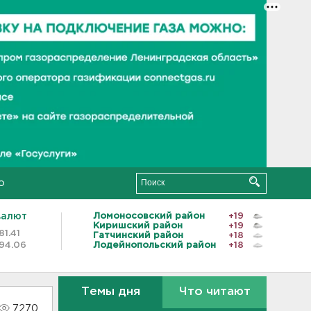
о
валют
Ломоносовский район
+19
Киришский район
+19
81.41
Гатчинский район
+18
94.06
Лодейнопольский район
+18
Темы дня
Что читают
7270