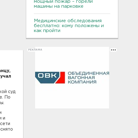
мощный пожар – горели
машины на парковке
Медицинские обследования
бесплатно: кому положены и
как пройти
РЕКЛАМА
нцу,
лучал
кой суд
е. По
ы.
и
и и
 сети
 снято