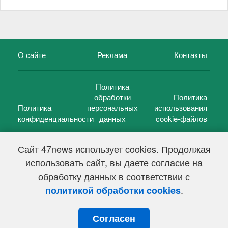
О сайте
Реклама
Контакты
Политика
обработки
Политика
Политика
персональных
использования
конфиденциальности
данных
cookie-файлов
Сайт 47news использует cookies. Продолжая
использовать сайт, вы даете согласие на
©
47 новостей (47 news)
2005 — 2026 г.
обработку данных в соответствии с
Свидетельство о регистрации СМИ Эл № ФС 77-39848, выдано
Федеральной службой по надзору в сфере связи,
.
политикой обработки cookies
информационных технологий и массовых коммуникаций
(Роскомнадзор) от 18 мая 2010г.
Согласен