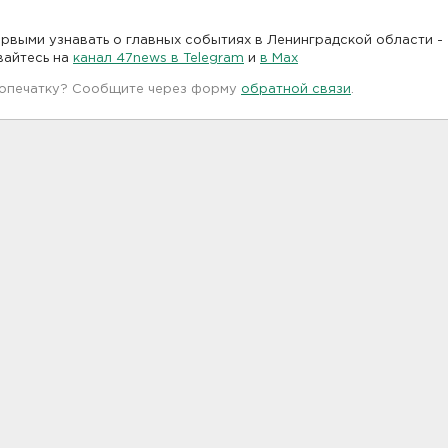
рвыми узнавать о главных событиях в Ленинградской области -
вайтесь на
канал 47news в Telegram
и
в Maх
 опечатку? Сообщите через форму
обратной связи
.