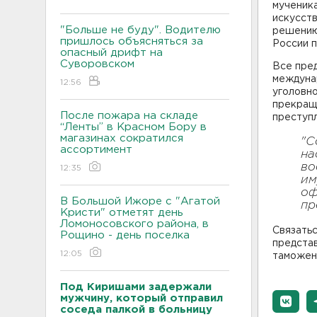
мученика
искусст
"Больше не буду". Водителю
решению
пришлось объясняться за
России 
опасный дрифт на
Суворовском
Все пре
междуна
12:56
уголовно
прекраще
После пожара на складе
преступл
“Ленты” в Красном Бору в
магазинах сократился
"С
ассортимент
на
во
12:35
им
оф
В Большой Ижоре с "Агатой
пр
Кристи" отметят день
Ломоносовского района, в
Связатьс
Рощино - день поселка
представ
12:05
таможен
Под Киришами задержали
мужчину, который отправил
соседа палкой в больницу