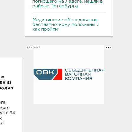
погибшего на Ладоге, нашли в
районе Петербурга
Медицинские обследования
бесплатно: кому положены и
как пройти
РЕКЛАМА
ию
де из
 судом
га,
ского
иске 94
х,
а"