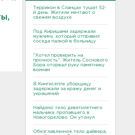
Террикон в Сланцах тушат 52-
й день. Жители мечтают о
ты,
свежем воздухе
Под Киришами задержали
мужчину, который отправил
соседа палкой в больницу
"Хотел проверить на
прочность". Житель Соснового
Бора оторвал руку памятнику
воинам
В Кингисеппе уборщицу
задержали за кражу денег и
украшений
Найдено тело девятилетнего
мальчика, пропавшего в
Новогорелово. Он утонул
Обезглавленное тело дайвера,