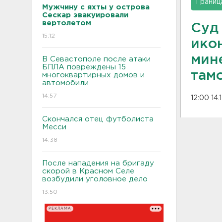
Границ
Мужчину с яхты у острова
Сескар эвакуировали
вертолетом
Суд
15:12
ико
мин
В Севастополе после атаки
БПЛА повреждены 15
там
многоквартирных домов и
автомобили
14:57
12:00 14.
Скончался отец футболиста
Месси
14:38
После нападения на бригаду
скорой в Красном Селе
возбудили уголовное дело
13:50
РЕКЛАМА