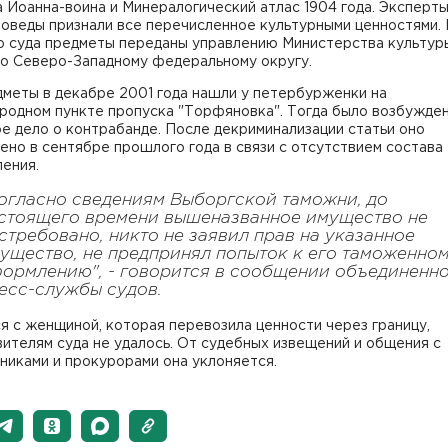
 Иоанна-воина и Минералогический атлас 1904 года. Эксперты
воведы признали все перечисленное культурными ценностями.
 суда предметы переданы управлению Министерства культур
по Северо-Западному федеральному округу.
дметы в декабре 2001 года нашли у петербурженки на
родном пункте пропуска "Торфяновка". Тогда было возбужде
е дело о контрабанде. После декриминализации статьи оно
но в сентябре прошлого года в связи с отсутствием состава
ения.
огласно сведениям Выборгской таможни, до
стоящего времени вышеназванное имущество не
стребовано, никто не заявил прав на указанное
ущество, не предпринял попыток к его таможенно
ормлению", - говорится в сообщении объединенн
есс-службы судов.
я с женщиной, которая перевозила ценности через границу,
ителям суда не удалось. От судебных извещений и общения с
никами и прокурорами она уклоняется.