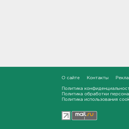
Инспекторы проверят
водителей на трезвость в
Петербурге и Ленобласти
09:54
Почти 400 за ночь, почти 90 -
за утро - беспилотники
атакуют регионы России
09:23
Комтранс напомнил о
маршрутах «наземки» на
О сайте
Контакты
Рекла
фоне переноса электричек
Московского направления
Политика конфиденциальнос
23:53, 07.08.2026
Политика обработки персона
Политика использования coo
В Ленобласти и Петербурге
не появилось безопасных для
купания пляжей
23:32, 07.08.2026