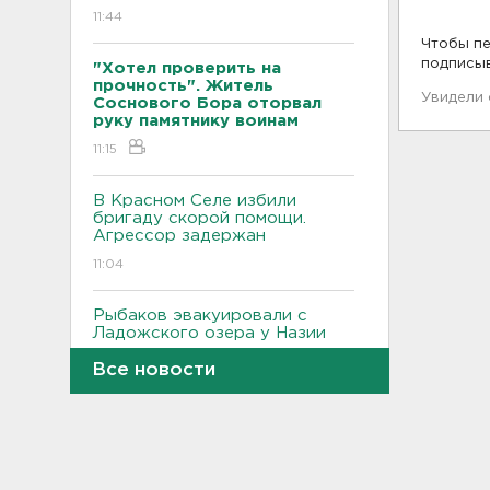
11:44
Чтобы пе
подписы
"Хотел проверить на
прочность". Житель
Увидели
Соснового Бора оторвал
руку памятнику воинам
11:15
В Красном Селе избили
бригаду скорой помощи.
Агрессор задержан
11:04
Рыбаков эвакуировали с
Ладожского озера у Назии
10:37
Все новости
В Кингисеппе уборщицу
задержали за кражу денег и
украшений
10:17