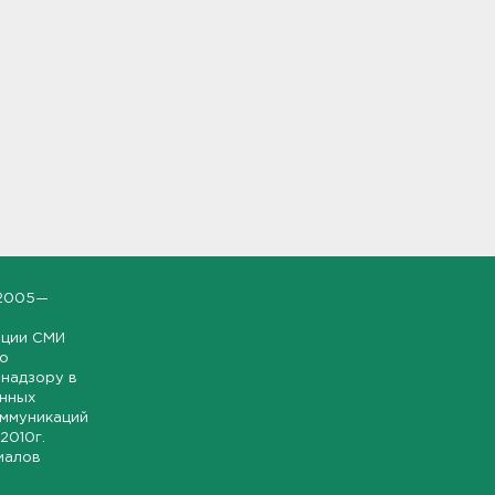
2005—
ации СМИ
но
надзору в
онных
оммуникаций
 2010г.
иалов