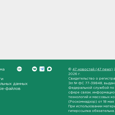
ма
©
47 новостей (47 news)
2026 г.
ти
Свидетельство о регистр
Эл № ФС 77-39848
, выда
льных данных
Федеральной службой по 
kie-файлов
сфере связи, информаци
технологий и массовых к
(Роскомнадзор) от
18 мая
При использовании матер
гиперссылка обязательна.