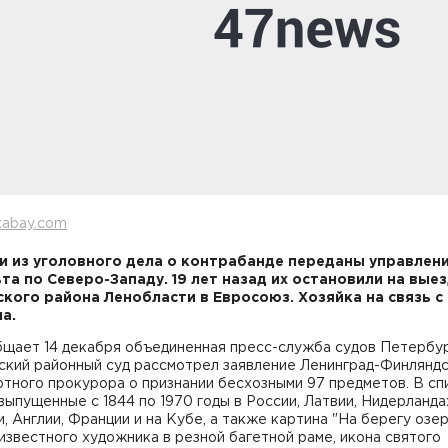
xabay.com
 из уголовного дела о контрабанде переданы управлен
та по Северо-Западу. 19 лет назад их остановили на выез
кого района Ленобласти в Евросоюз. Хозяйка на связь с
а.
бщает 14 декабря объединенная пресс-служба судов Петербур
ский районный суд рассмотрел заявление Ленинград-Финлянд
тного прокурора о признании бесхозными 97 предметов. В сп
выпущенные с 1844 по 1970 годы в России, Латвии, Нидерланда
, Англии, Франции и на Кубе, а также картина "На берегу озер
известного художника в резной багетной раме, икона святого