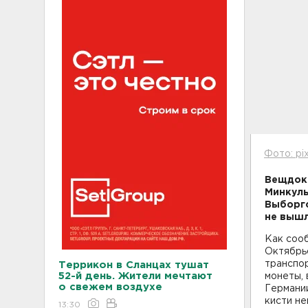
Фото: pi
Вещдоки
Минкуль
Выборгс
не вышл
Как соо
Октябрь
транспор
Террикон в Сланцах тушат
52-й день. Жители мечтают
монеты, 
о свежем воздухе
Германии
кисти не
13:30