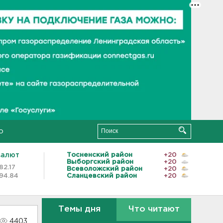
о
валют
Тосненский район
+20
Выборгский район
+20
82.17
Всеволожский район
+20
94.84
Сланцевский район
+20
Темы дня
Что читают
4403