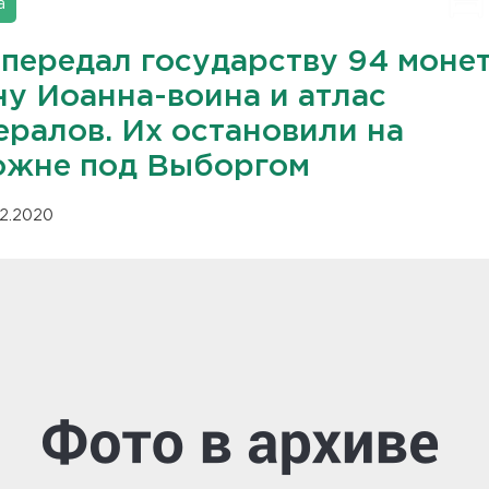
а
 передал государству 94 моне
ну Иоанна-воина и атлас
ералов. Их остановили на
ожне под Выборгом
12.2020