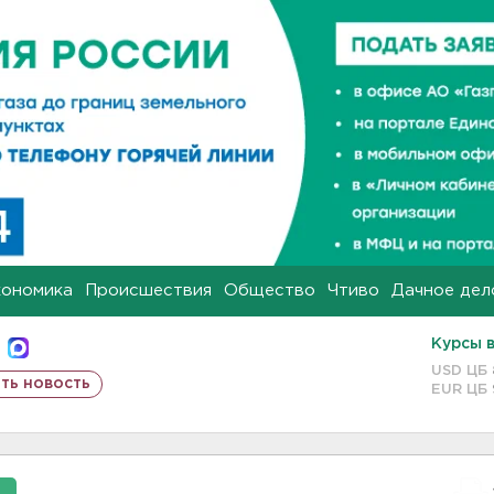
кономика
Происшествия
Общество
Чтиво
Дачное дел
Курсы 
USD ЦБ
ть новость
EUR ЦБ