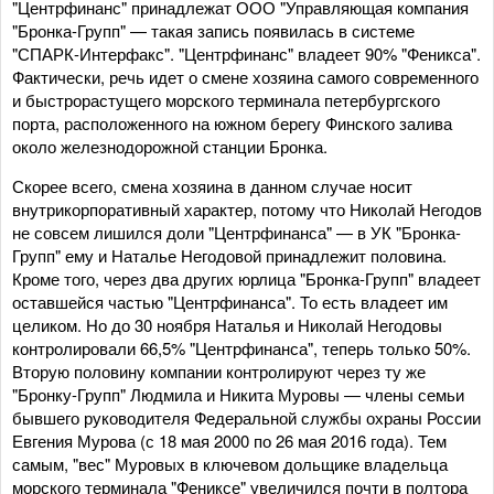
"Центрфинанс" принадлежат ООО "Управляющая компания
"Бронка-Групп" — такая запись появилась в системе
"СПАРК-Интерфакс". "Центрфинанс" владеет 90% "Феникса".
Фактически, речь идет о смене хозяина самого современного
и быстрорастущего морского терминала петербургского
порта, расположенного на южном берегу Финского залива
около железнодорожной станции Бронка.
Скорее всего, смена хозяина в данном случае носит
внутрикорпоративный характер, потому что Николай Негодов
не совсем лишился доли "Центрфинанса" — в УК "Бронка-
Групп" ему и Наталье Негодовой принадлежит половина.
Кроме того, через два других юрлица "Бронка-Групп" владеет
оставшейся частью "Центрфинанса". То есть владеет им
целиком. Но до 30 ноября Наталья и Николай Негодовы
контролировали 66,5% "Центрфинанса", теперь только 50%.
Вторую половину компании контролируют через ту же
"Бронку-Групп" Людмила и Никита Муровы — члены семьи
бывшего руководителя Федеральной службы охраны России
Евгения Мурова (с 18 мая 2000 по 26 мая 2016 года). Тем
самым, "вес" Муровых в ключевом дольщике владельца
морского терминала "Фениксе" увеличился почти в полтора