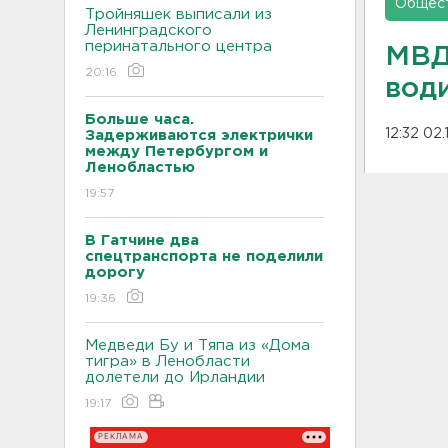
Общес
Тройняшек выписали из
Ленинградского
перинатального центра
МВД
20:16
води
Больше часа.
12:32 02
Задерживаются электрички
между Петербургом и
Ленобластью
19:57
В Гатчине два
спецтранспорта не поделили
дорогу
19:36
Медведи Бу и Тяпа из «Дома
тигра» в Ленобласти
долетели до Ирландии
19:17
РЕКЛАМА