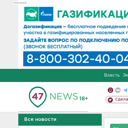
РЕКЛАМА
Власть
Э
18+
Сдела
Все новости