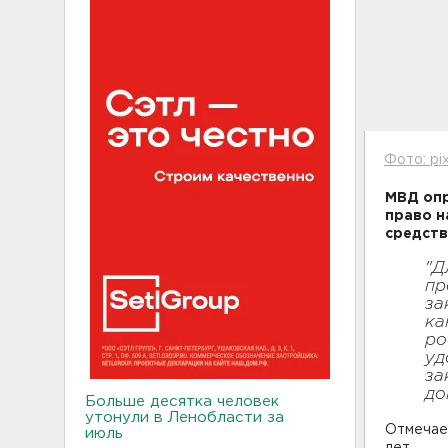
Фото: pi
МВД опр
право н
средств
"Д
пр
за
ка
ро
уд
за
до
Больше десятка человек
утонули в Ленобласти за
Отмечает
июль
лет.