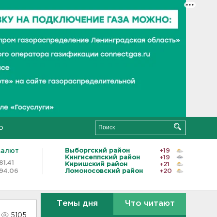
о
валют
Выборгский район
+19
Кингисеппский район
+19
81.41
Киришский район
+21
94.06
Ломоносовский район
+20
Темы дня
Что читают
5105