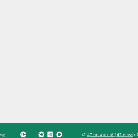
ма
©
47 новостей (47 news)