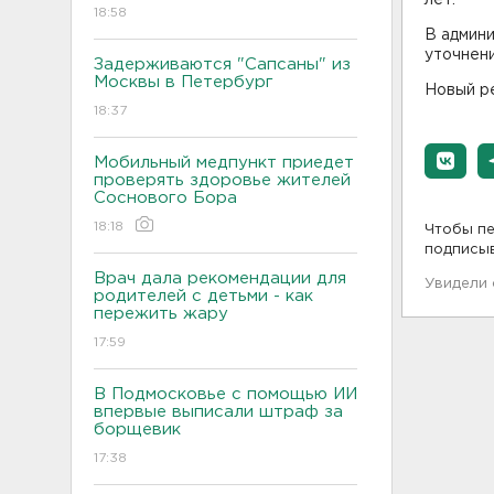
18:58
В админ
уточнени
Задерживаются "Сапсаны" из
Москвы в Петербург
Новый ре
18:37
Мобильный медпункт приедет
проверять здоровье жителей
Соснового Бора
18:18
Чтобы пе
подписы
Врач дала рекомендации для
Увидели
родителей с детьми - как
пережить жару
17:59
В Подмосковье с помощью ИИ
впервые выписали штраф за
борщевик
17:38