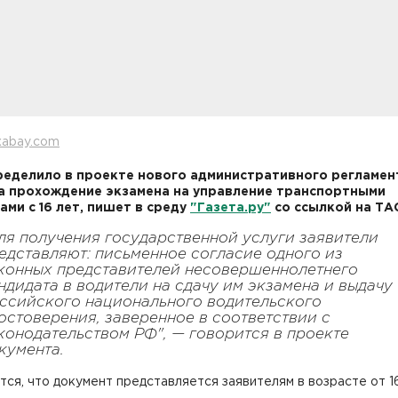
xabay.com
еделило в проекте нового административного регламен
а прохождение экзамена на управление транспортными
ами с 16 лет, пишет в среду
"Газета.ру"
со ссылкой на ТА
ля получения государственной услуги заявители
едставляют: письменное согласие одного из
конных представителей несовершеннолетнего
ндидата в водители на сдачу им экзамена и выдачу
ссийского национального водительского
остоверения, заверенное в соответствии с
конодательством РФ", — говорится в проекте
кумента.
ся, что документ представляется заявителям в возрасте от 16