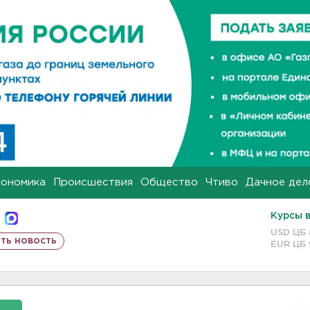
кономика
Происшествия
Общество
Чтиво
Дачное дел
Курсы 
USD ЦБ
ть новость
EUR ЦБ