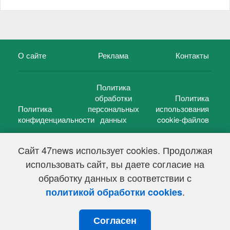
О сайте
Реклама
Контакты
Политика
обработки
Политика
Политика
персональных
использования
конфиденциальности
данных
cookie-файлов
Сайт 47news использует cookies. Продолжая
использовать сайт, вы даете согласие на
©
47 новостей (47 news)
2005 — 2026 г.
обработку данных в соответствии с
Свидетельство о регистрации СМИ Эл № ФС 77-39848, выдано
Федеральной службой по надзору в сфере связи,
.
политикой обработки cookies
информационных технологий и массовых коммуникаций
(Роскомнадзор) от 18 мая 2010г.
Согласен