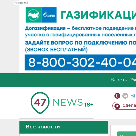
РЕКЛАМА
Власть
Э
18+
Сдела
Все новости