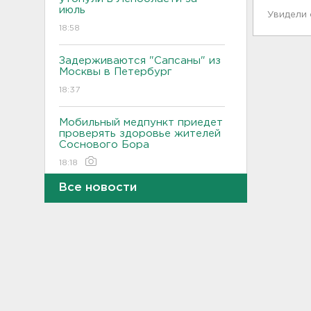
июль
Увидели
18:58
Задерживаются "Сапсаны" из
Москвы в Петербург
18:37
Мобильный медпункт приедет
проверять здоровье жителей
Соснового Бора
18:18
Все новости
Врач дала рекомендации для
родителей с детьми - как
пережить жару
17:59
В Подмосковье с помощью ИИ
впервые выписали штраф за
борщевик
17:38