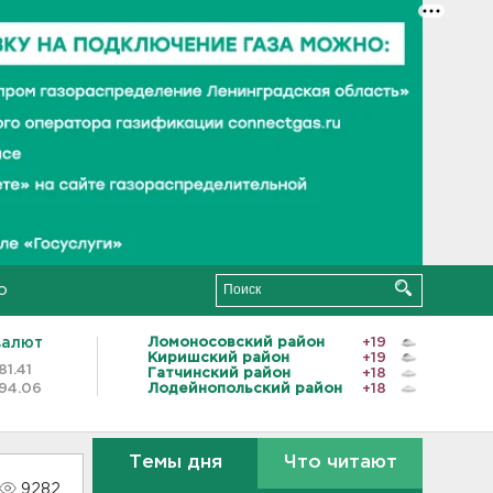
о
валют
Ломоносовский район
+19
Киришский район
+19
81.41
Гатчинский район
+18
94.06
Лодейнопольский район
+18
Темы дня
Что читают
9282