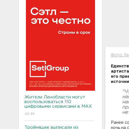
Фото: Дм
Единств
артиста
его при
источни
"Ч
на
Жители Ленобласти могут
воспользоваться 110
на
цифровыми сервисами в МАХ
пр
не
20:35
Ранее с
Тройняшек выписали из
ночь на 