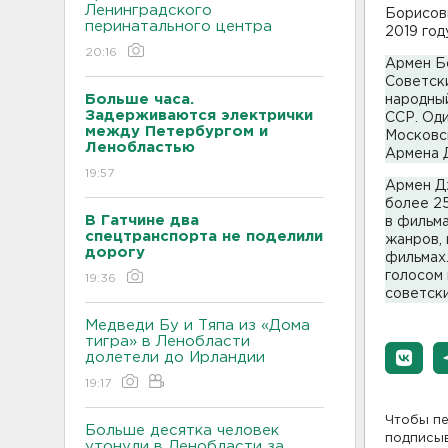
Ленинградского
Борисов
перинатального центра
2019 год
20:16
Армен Бо
Советски
Больше часа.
народны
Задерживаются электрички
ССР. Оди
между Петербургом и
Московс
Ленобластью
Армена 
19:57
Армен Дж
более 25
В Гатчине два
в фильма
спецтранспорта не поделили
жанров, 
дорогу
фильмах.
голосом 
19:36
советски
Медведи Бу и Тяпа из «Дома
тигра» в Ленобласти
долетели до Ирландии
19:17
Чтобы пе
Больше десятка человек
подписы
утонули в Ленобласти за