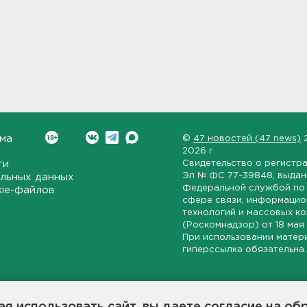
ма
©
47 новостей (47 news)
2026 г.
ти
Свидетельство о регистр
Эл № ФС 77-39848
, выда
льных данных
Федеральной службой по 
kie-файлов
сфере связи, информаци
технологий и массовых к
(Роскомнадзор) от
18 мая
При использовании матер
гиперссылка обязательна.
ет-издание, направленное на всестороннее освещение политиче
ской области, экономической и инвестиционной активности в ре