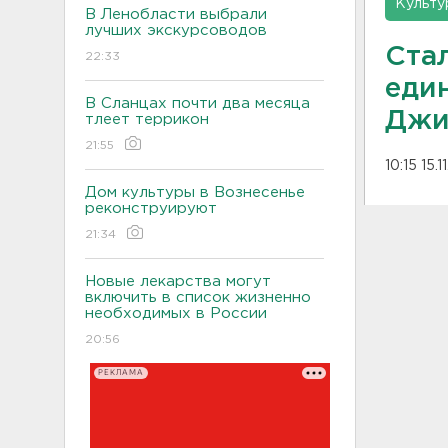
Культу
В Ленобласти выбрали
лучших экскурсоводов
Стал
22:33
еди
В Сланцах почти два месяца
Джи
тлеет террикон
21:55
10:15 15.
Дом культуры в Вознесенье
реконструируют
21:34
Новые лекарства могут
включить в список жизненно
необходимых в России
20:56
РЕКЛАМА