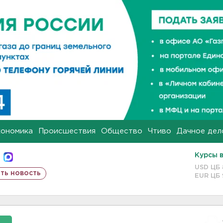
кономика
Происшествия
Общество
Чтиво
Дачное дел
Курсы 
USD ЦБ
ть новость
EUR ЦБ