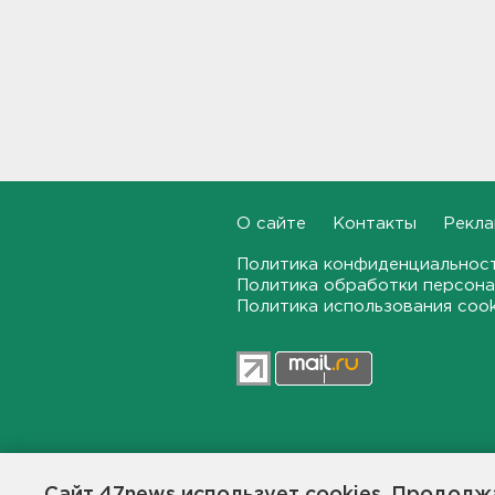
В Тосно открыли
перекрёсток, разбитый
самосвалами со стройки
ВСМ
17:19
В вузы Петербурга по квоте
для участников СВО и их
детей поступили 3,4 тысячи
О сайте
Контакты
Рекла
человек
16:57
Политика конфиденциальнос
Политика обработки персона
Политика использования coo
Найдено тело
девятилетнего мальчика,
пропавшего в
Новогорелово. Он утонул
16:41
Бывшего директора Popcorn
47news.ru — независимое интерн
Books приговорили к 4 годам
условно
общественной жизни в Ленинград