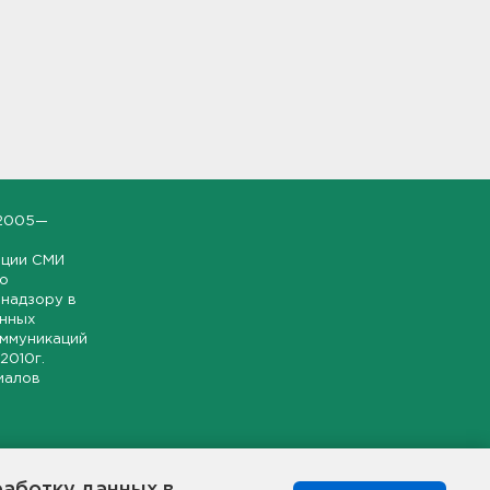
2005—
ации СМИ
но
надзору в
онных
оммуникаций
 2010г.
иалов
ской и
гионе.