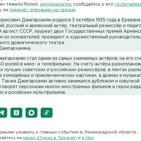
ич тяжело болел,
неоднократно
сообщалось о его
госпитализ
у он
перенёс операцию на сердце
.
рисович Джигарханян родился 3 октября 1935 года в Ереване
й, русский и армянский актёр, театральный режиссёр и педаго
й артист СССР, лауреат двух Государственных премий Армянс
н из основателей, президент и художественный руководитель
кого драматического театра
Джигарханяна.
игарханян стал одним из самых снимаемых актёров, на его сч
0 ролей в кино- и телефильмах. На счету актёра разнопланов
х лучших советских и российских режиссёров, в лентах разл
в комедийных и приключенческих картинах, в драмах и музыка
 Также Джигарханян активно занимался дубляжом и озвучкой 
говорят персонажи многих иностранных фильмов и герои ряда
х и росийских мультфильмов.
рвыми узнавать о главных событиях в Ленинградской области -
вайтесь на
канал 47news в Telegram
и
в Maх