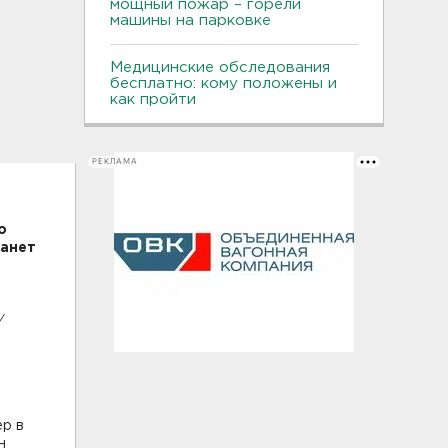
мощный пожар – горели
машины на парковке
Медицинские обследования
бесплатно: кому положены и
как пройти
РЕКЛАМА
о
танет
а
у
ер в
н