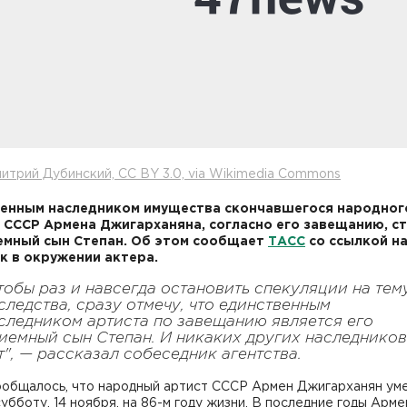
итрий Дубинский, CC BY 3.0, via Wikimedia Commons
енным наследником имущества скончавшегося народног
 СССР Армена Джигарханяна, согласно его завещанию, с
емный сын Степан. Об этом сообщает
ТАСС
со ссылкой н
к в окружении актера.
тобы раз и навсегда остановить спекуляции на тем
следства, сразу отмечу, что единственным
следником артиста по завещанию является его
иемный сын Степан. И никаких других наследников
т", — рассказал собеседник агентства.
ообщалось, что народный артист СССР Армен Джигарханян ум
субботу, 14 ноября, на 86-м году жизни. В последние годы Арме