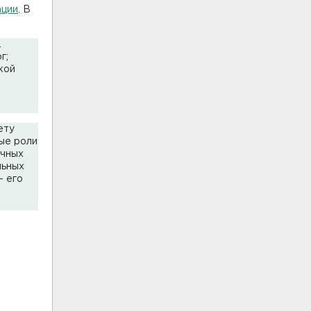
ации
. В
.
г;
кой
ету
ые роли
ичных
льных
- его