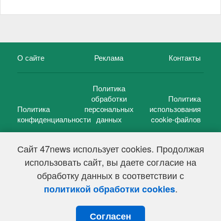
О сайте
Реклама
Контакты
Политика
обработки
Политика
Политика
персональных
использования
конфиденциальности
данных
cookie-файлов
Сайт 47news использует cookies. Продолжая
использовать сайт, вы даете согласие на
©
47 новостей (47 news)
2005 — 2026 г.
обработку данных в соответствии с
Свидетельство о регистрации СМИ Эл № ФС 77-39848, выдано
Федеральной службой по надзору в сфере связи,
.
политикой обработки cookies
информационных технологий и массовых коммуникаций
(Роскомнадзор) от 18 мая 2010г.
Согласен