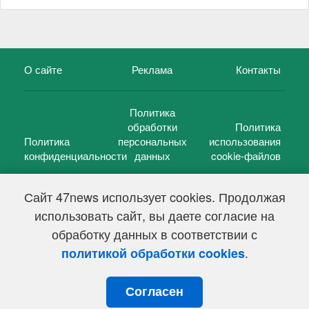
О сайте
Реклама
Контакты
Политика
обработки
Политика
Политика
персональных
использования
конфиденциальности
данных
cookie-файлов
Сайт 47news использует cookies. Продолжая
использовать сайт, вы даете согласие на
©
47 новостей (47 news)
2005 — 2026 г.
обработку данных в соответствии с
Свидетельство о регистрации СМИ Эл № ФС 77-39848, выдано
Федеральной службой по надзору в сфере связи,
.
политикой обработки cookies
информационных технологий и массовых коммуникаций
(Роскомнадзор) от 18 мая 2010г.
Согласен