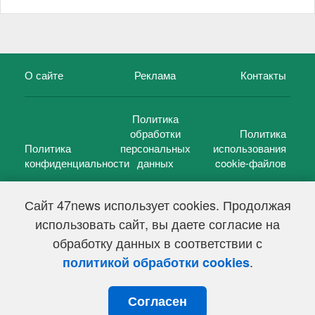
О сайте
Реклама
Контакты
Политика
обработки
Политика
Политика
персональных
использования
конфиденциальности
данных
cookie-файлов
Сайт 47news использует cookies. Продолжая
использовать сайт, вы даете согласие на
©
47 новостей (47 news)
2005 — 2026 г.
обработку данных в соответствии с
Свидетельство о регистрации СМИ Эл № ФС 77-39848, выдано
Федеральной службой по надзору в сфере связи,
.
политикой обработки cookies
информационных технологий и массовых коммуникаций
(Роскомнадзор) от 18 мая 2010г.
Согласен