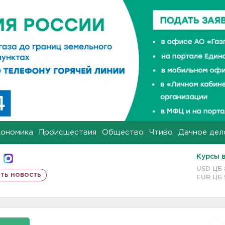
кономика
Происшествия
Общество
Чтиво
Дачное дел
Курсы 
USD ЦБ
ть новость
EUR ЦБ