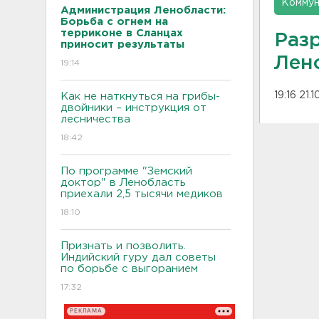
Коммун
Администрация Ленобласти:
Борьба с огнем на
терриконе в Сланцах
Раз
приносит результаты
Лен
19:14
19:16 21.
Как не наткнуться на грибы-
двойники – инструкция от
лесничества
18:42
По программе "Земский
доктор" в Ленобласть
приехали 2,5 тысячи медиков
18:10
Признать и позволить.
Индийский гуру дал советы
по борьбе с выгоранием
17:32
РЕКЛАМА