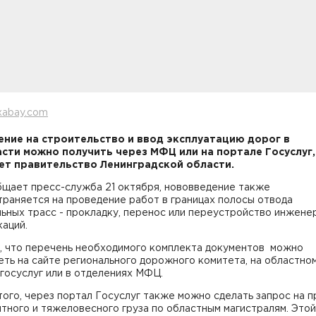
xabay.com
ние на строительство и ввод эксплуатацию дорог в
сти можно получить через МФЦ или на портале Госуслуг,
т правительство Ленинградской области.
бщает пресс-служба 21 октября, нововведение также
раняется на проведение работ в границах полосы отвода
ьных трасс - прокладку, перенос или переустройство инжене
аций.
, что перечень необходимого комплекта документов можно
ть на сайте регионального дорожного комитета, на областно
госуслуг или в отделениях МФЦ.
ого, через портал Госуслуг также можно сделать запрос на п
тного и тяжеловесного груза по областным магистралям. Этой