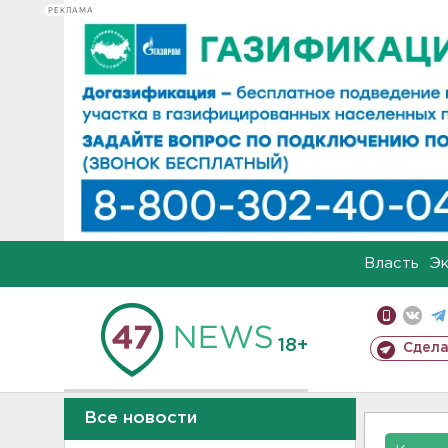
РЕКЛАМА
Власть
Э
18+
Сдела
Все новости