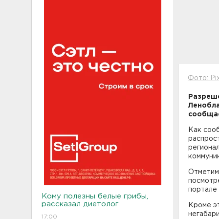
Фото: Pi
Разреше
Ленобла
сообщае
Как соо
распрост
регионал
коммуник
Отметим
посмотре
портале 
Кому полезны белые грибы,
рассказал диетолог
Кроме эт
негабари
17:00