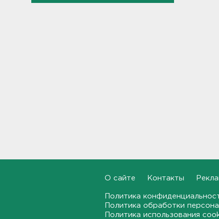
В Севастополе после атаки
БПЛА повреждены 15
многоквартирных домов и
автомобили
14:57
Скончался отец футболиста
Месси
14:38
После нападения на бригаду
скорой в Красном Селе
возбудили уголовное дело
13:50
Террикон в Сланцах тушат
О сайте
Контакты
Рекла
52-й день. Жители мечтают
о свежем воздухе
Политика конфиденциальнос
13:30
Политика обработки персона
Политика использования coo