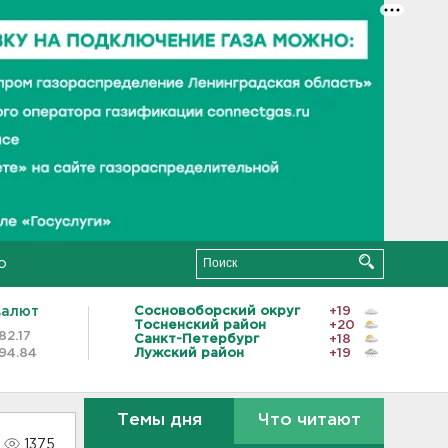
о
валют
Сосновоборский округ
+19
Тосненский район
+20
82.17
Санкт-Петербург
+18
94.84
Лужский район
+19
Темы дня
Что читают
1375