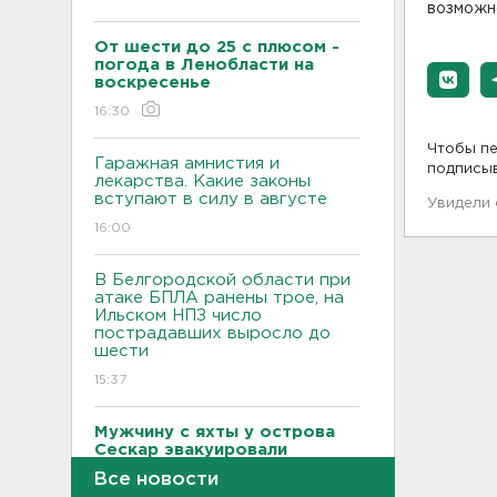
возможн
От шести до 25 с плюсом -
погода в Ленобласти на
воскресенье
16:30
Чтобы пе
Гаражная амнистия и
подписы
лекарства. Какие законы
вступают в силу в августе
Увидели
16:00
В Белгородской области при
атаке БПЛА ранены трое, на
Ильском НПЗ число
пострадавших выросло до
шести
15:37
Мужчину с яхты у острова
Сескар эвакуировали
вертолетом
Все новости
15:12