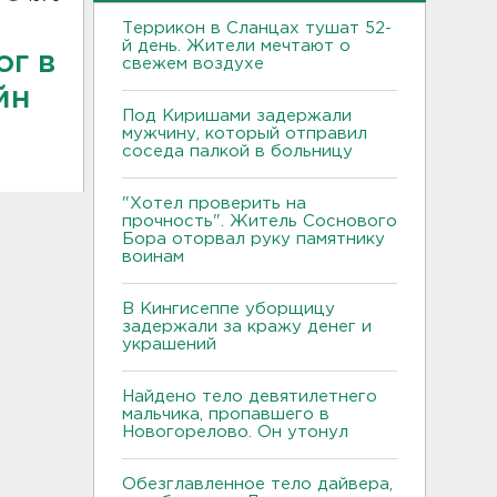
Террикон в Сланцах тушат 52-
й день. Жители мечтают о
ог в
свежем воздухе
йн
Под Киришами задержали
мужчину, который отправил
соседа палкой в больницу
"Хотел проверить на
прочность". Житель Соснового
Бора оторвал руку памятнику
воинам
В Кингисеппе уборщицу
задержали за кражу денег и
украшений
Найдено тело девятилетнего
мальчика, пропавшего в
Новогорелово. Он утонул
Обезглавленное тело дайвера,