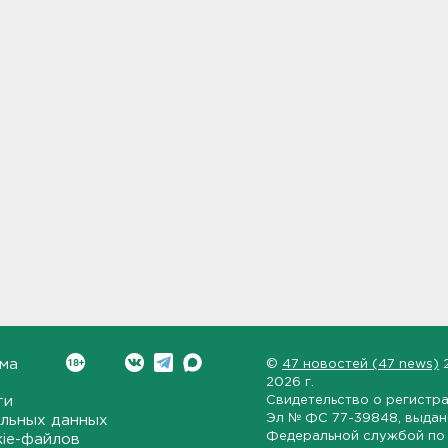
ма
©
47 новостей (47 news)
2026 г.
ти
Свидетельство о регистр
Эл № ФС 77-39848
, выда
льных данных
Федеральной службой по 
kie-файлов