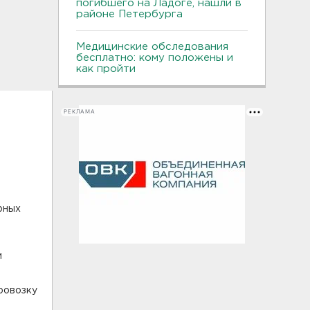
погибшего на Ладоге, нашли в
районе Петербурга
Медицинские обследования
бесплатно: кому положены и
как пройти
РЕКЛАМА
рных
м
ровозку