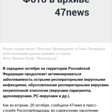
Возле станции метро "Проспект Просвещения" в Санкт-Петербурге
всем желающим делали прививку от гриппа
Фото: Михаил Огнев, "Фонтанка.ру"
В середине октября на территории Российской
Федерации продолжает активизироваться
заболеваемость острыми респираторными вирусными
инфекциями, обусловленная респираторными вирусами
негриппозной этиологии (вирусами парагриппа,
аденовирусами, РС-вирусами и др.).
Как во вторник, 20 октября, сообщили 47news в пресс-
службе Роспотребнадзора, во совокупному населению