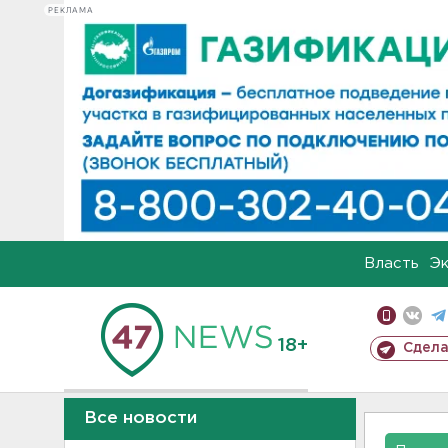
РЕКЛАМА
Власть
Э
18+
Сдела
Все новости