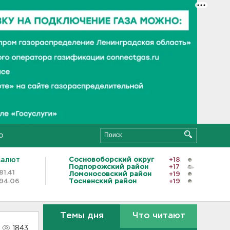
о
валют
Сосновоборский округ
+18
Подпорожский район
+17
81.41
Ломоносовский район
+19
94.06
Тосненский район
+19
Темы дня
Что читают
1843