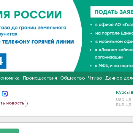
кономика
Происшествия
Общество
Чтиво
Дачное дел
Курсы 
USD ЦБ
ть новость
EUR ЦБ