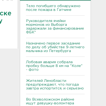
Тело погибшего обнаружено
после пожара в Гатчине
ске
у
Руководителя ячейки
мормонов из Выборга
задержали за финансирование
ФБК*
Назначено первое заседание
по делу об убийстве 9-летнего
мальчика из Петербурга
Лобовая авария собрала
пробку больше 8 км на "Коле"
- фото
Жителей Ленобласти
предупреждают, что погода
завтра испортится, и серьезно
Во Всеволожском районе
ищут девушку-волонтера