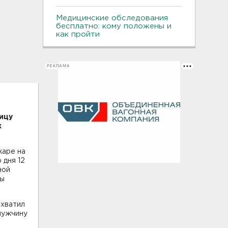
Медицинские обследования
бесплатно: кому положены и
как пройти
РЕКЛАМА
ицу
х
жаре на
 дня 12
ной
цы
охватил
мужчину