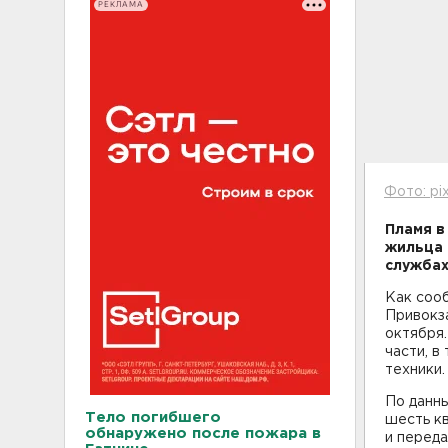
РЕКЛАМА
Фото: pi
Пламя в
жильца 
службах
Как соо
Привокза
октября
части, в
техники.
По данны
Тело погибшего
шесть к
обнаружено после пожара в
и переда