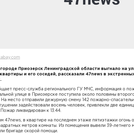
xabay.com
 городе Приозерск Ленинградской области выгнало на ул
квартиры и его соседей, рассказали 47news в экстренны
.
бщает пресс-служба регионального ГУ МЧС, информация о по
льной улице в Приозерске поступила около половины второго
. На место отправили дежурную смену 142 пожарно-спасатель
 тушении задействовали восемь человек, привлекли две едини
 Пожар ликвидирован к 13:44.
м 47news, в квартире на последнем этаже пятиэтажки огонь 
вадратных метров комнаты. Из помещения вывели 39-летнего 
ли бригаде скорой помощи.