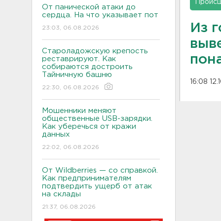
Проис
От панической атаки до
сердца. На что указывает пот
Из 
23:03, 06.08.2026
выв
Староладожскую крепость
пон
реставрируют. Как
собираются достроить
Тайничную башню
16:08 12.
22:30, 06.08.2026
Мошенники меняют
общественные USB-зарядки.
Как уберечься от кражи
данных
22:02, 06.08.2026
От Wildberries — со справкой.
Как предпринимателям
подтвердить ущерб от атак
на склады
21:37, 06.08.2026